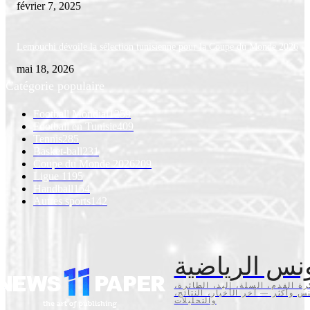
février 7, 2025
Lemouchi dévoile la sélection tunisienne pour la Coupe du Monde 2026
mai 18, 2026
Catégorie populaire
Football Mondial
1259
Football en Tunisie
409
Tennis
285
Basket-ball
231
Coupe du Monde 2026
209
Ligue 1
195
Handball
154
Autres sports
142
نس الرياضية
كرة القدم، السلة، اليد، الطائرة
تنس وأكثر — آخر الأخبار، النتائج
والتحليلات