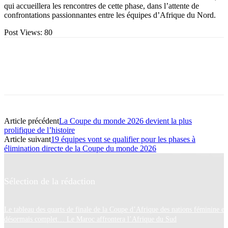
qui accueillera les rencontres de cette phase, dans l’attente de
confrontations passionnantes entre les équipes d’Afrique du Nord.
Post Views:
80
Article précédent
La Coupe du monde 2026 devient la plus
prolifique de l’histoire
Article suivant
19 équipes vont se qualifier pour les phases à
élimination directe de la Coupe du monde 2026
Sélection de la rédaction
Le tableau des quarts de finale de la Coupe d’Afrique des nations féminine es
désormais complet… Le Maroc affrontera l’Afrique du Sud