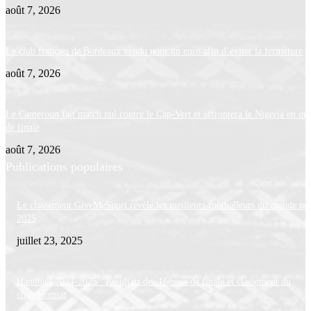
août 7, 2026
Le club français de Bordeaux vendu pour un euro afin d’éviter la fermeture
août 7, 2026
Le Cameroun fait match nul contre le Cap-Vert et affrontera le Nigeria en qua
de finale
août 7, 2026
Publications populaires
Le classement GiveMeSport révèle les meilleurs footballeurs du monde po
2025
juillet 23, 2025
Handball 2024-2025 : Résultats des 16èmes de finale et classement du
championnat