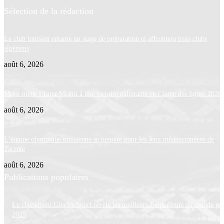
Sélection de la rédaction
Le club tunisien entame un stage de préparation et affrontera trois clubs
algériens
août 6, 2026
Messi mène l’Inter Miami à une victoire palpitante en Coupe des ligues 2026
août 6, 2026
L’équipe olympique tunisienne se prépare pour les Jeux méditerranéens de
Tarente
août 6, 2026
Publications populaires
Le classement GiveMeSport révèle les meilleurs footballeurs du monde po
2025