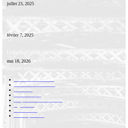
juillet 23, 2025
Handball 2024-2025 : Résultats des 16èmes de finale et classement du
championnat
février 7, 2025
Lemouchi dévoile la sélection tunisienne pour la Coupe du Monde 2026
mai 18, 2026
Catégorie populaire
Football Mondial
1256
Football en Tunisie
406
Tennis
284
Basket-ball
231
Coupe du Monde 2026
209
Ligue 1
195
Handball
154
Autres sports
142