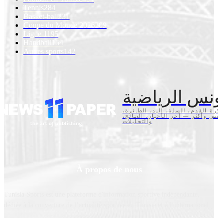
Tennis
284
Basket-ball
231
Coupe du Monde 2026
209
Ligue 1
195
Handball
154
Autres sports
142
نس الرياضية
كرة القدم، السلة، اليد، الطائرة
تنس وأكثر — آخر الأخبار، النتائج
والتحليلات
À propos de nous
Tunisia Sports est une plateforme d'information sportive indépendante,
dédiée à la couverture de l’actualité sportive en Tunisie et à l’international.