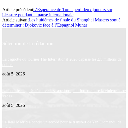
Article précédent
L’Espérance de Tunis perd deux joueurs sur
blessure pendant la pause internationale
Article suivant
Les huitièmes de finale du Shanghai Masters sont à
déterminer : Djokovic face à l’Espagnol Munar
Sélection de la rédaction
La cagnotte du tournoi The International 2026 dépasse les 2,5 millions de
dollars
août 5, 2026
La Tunisie s’apprête à durcir les sanctions pour lutter contre la violence dans 
stades
août 5, 2026
Le Real Madrid a conclu un accord pour le transfert de Yan Diomandi, de
Leipzig