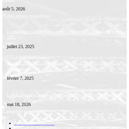
août 5, 2026
Publications populaires
Le classement GiveMeSport révèle les meilleurs footballeurs du monde po
2025
juillet 23, 2025
Handball 2024-2025 : Résultats des 16èmes de finale et classement du
championnat
février 7, 2025
Lemouchi dévoile la sélection tunisienne pour la Coupe du Monde 2026
mai 18, 2026
Catégorie populaire
Football Mondial
1255
Football en Tunisie
404