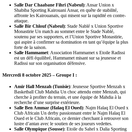
Salle Dar Chaabane Fihri (Nabeul)
: Ansar Union x
Shabiba Sporting Kairouani Ansar, en quête de stabilité,
affronte les Kairouanais, qui misent sur la rapidité en contre-
attaque.
Salle Bir Chlouf (Nabeul)
: Stade Nablé x Union Sportive
Monastirie Un match au sommet entre le Stade Nablé,
soutenu par ses supporters, et l’Union Sportive Monastirie,
qui aspire à confirmer sa domination en tant qu’équipe la plus
forte de la saison.
Salle Hammamet
: Association Hammamet x Etoile Radissi
est un défi équilibré, Hammamet misant sur sa jeunesse et
Radissi sur son organisation défensive.
Mercredi 8 octobre 2025 – Groupe I :
Amir Hall Menzah (Tunisie)
: Jeunesse Sportive Menzah x
Basketball Club Mahdia Un choc attendu entre Menzah, qui
cherche à profiter du terrain, et une équipe de Mahdia à la
recherche d’une surprise extérieure.
Salle Ben Ammar (Halaq El Oued)
: Najm Halaq El Oued x
Club Africain Un derby passionnant entre le Najm Halaq El
Oued et le Club Africain, ce dernier cherchant à retrouver son
lustre d’antan avec le soutien de ses joueurs vedettes.
Salle Olympique (Sousse)
: Etoile du Sahel x Dalia Sporting