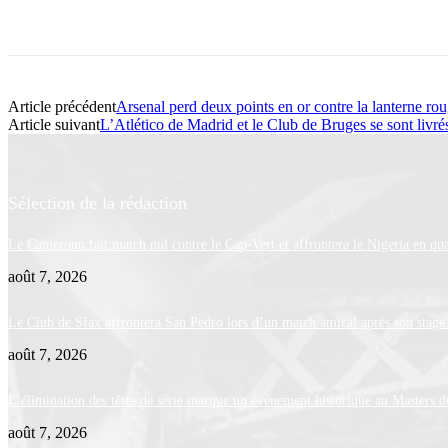
Article précédent
Arsenal perd deux points en or contre la lanterne ro
Article suivant
L’Atlético de Madrid et le Club de Bruges se sont livré
Sélection de la rédaction
Le Cameroun fait match nul contre le Cap-Vert et affrontera le Nigeria en qua
août 7, 2026
Le Club de Sfax affrontera San Pedro lors d’un match amical après son stage
août 7, 2026
L’élimination des têtes de série marque un événement historique au Masters 
août 7, 2026