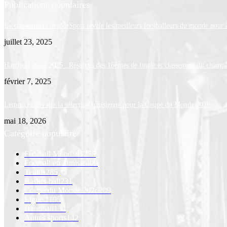
Publications populaires
Le classement GiveMeSport révèle les meilleurs footballeurs du monde pour
juillet 23, 2025
Handball 2024-2025 : Résultats des 16èmes de finale et classement du champ
février 7, 2025
Lemouchi dévoile la sélection tunisienne pour la Coupe du Monde 2026
mai 18, 2026
Catégorie populaire
Football Mondial
1258
Football en Tunisie
409
Tennis
285
Basket-ball
231
Coupe du Monde 2026
209
Ligue 1
195
Handball
154
Autres sports
142