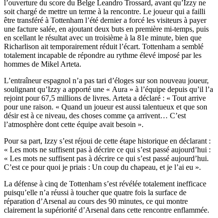
l’ouverture du score du Belge Leandro Trossard, avant qu’Izzy ne
soit chargé de mettre un terme à la rencontre. Le joueur qui a failli
être transféré à Tottenham l’été dernier a forcé les visiteurs à payer
une facture salée, en ajoutant deux buts en première mi-temps, puis
en scellant le résultat avec un troisième à la 81e minute, bien que
Richarlison ait temporairement réduit l’écart. Tottenham a semblé
totalement incapable de répondre au rythme élevé imposé par les
hommes de Mikel Arteta.
L’entraîneur espagnol n’a pas tari d’éloges sur son nouveau joueur,
soulignant qu’Izzy a apporté une « Aura » à l’équipe depuis qu’il l’a
rejoint pour 67,5 millions de livres. Arteta a déclaré : « Tout arrive
pour une raison. « Quand un joueur est aussi talentueux et que son
désir est à ce niveau, des choses comme ça arrivent… C’est
l’atmosphère dont cette équipe avait besoin ».
Pour sa part, Izzy s’est réjoui de cette étape historique en déclarant :
« Les mots ne suffisent pas à décrire ce qui s’est passé aujourd’hui :
« Les mots ne suffisent pas à décrire ce qui s’est passé aujourd’hui.
C’est ce pour quoi je priais : Un coup du chapeau, et je l’ai eu ».
La défense à cinq de Tottenham s’est révélée totalement inefficace
puisqu’elle n’a réussi à toucher que quatre fois la surface de
réparation d’Arsenal au cours des 90 minutes, ce qui montre
clairement la supériorité d’Arsenal dans cette rencontre enflammée.