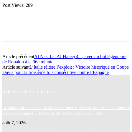
Post Views:
289
Article précédent
Al Nasr bat Al-Haleej 4-1, avec un but légendaire
de Ronaldo à la 96e minute
Article suivant
L’Italie réitère l’exploit : Victoire historique en Coupe
Davis pour la troisième fois consécutive contre l’Espagne
Sélection de la rédaction
Le tableau des quarts de finale de la Coupe d’Afrique des nations féminine es
désormais complet… Le Maroc affrontera l’Afrique du Sud
août 7, 2026