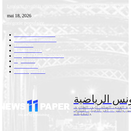
Lemouchi dévoile la sélection tunisienne pour la Coupe du Monde 2026
mai 18, 2026
Catégorie populaire
Football Mondial
1259
Football en Tunisie
409
Tennis
285
Basket-ball
231
Coupe du Monde 2026
209
Ligue 1
195
Handball
154
Autres sports
142
نس الرياضية
كرة القدم، السلة، اليد، الطائرة
تنس وأكثر — آخر الأخبار، النتائج
والتحليلات