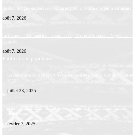
Le club français de Bordeaux vendu pour un euro afin d’éviter la fermeture
août 7, 2026
Le Cameroun fait match nul contre le Cap-Vert et affrontera le Nigeria en qua
de finale
août 7, 2026
Publications populaires
Le classement GiveMeSport révèle les meilleurs footballeurs du monde po
2025
juillet 23, 2025
Handball 2024-2025 : Résultats des 16èmes de finale et classement du
championnat
février 7, 2025