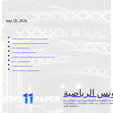
Lemouchi dévoile la sélection tunisienne pour la Coupe du Monde 2026
mai 18, 2026
Catégorie populaire
Football Mondial
1259
Football en Tunisie
409
Tennis
285
Basket-ball
231
Coupe du Monde 2026
209
Ligue 1
195
Handball
154
Autres sports
142
نس الرياضية
كرة القدم، السلة، اليد، الطائرة
تنس وأكثر — آخر الأخبار، النتائج
والتحليلات