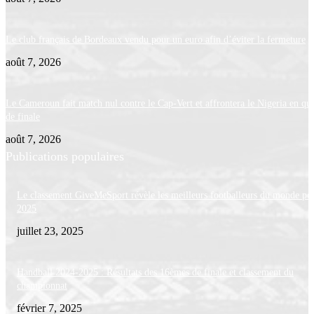
Le club français de Bordeaux vendu pour un euro afin d’éviter la fermeture
août 7, 2026
Le Cameroun fait match nul contre le Cap-Vert et affrontera le Nigeria en qua
de finale
août 7, 2026
Publications populaires
Le classement GiveMeSport révèle les meilleurs footballeurs du monde po
2025
juillet 23, 2025
Handball 2024-2025 : Résultats des 16èmes de finale et classement du
championnat
février 7, 2025