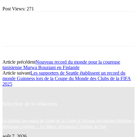
Post Views:
271
Article précédent
Nouveau record du monde pour la coureuse
tunisienne Marwa Bouziani en Finlande
Article suivant
Les supporters de Seattle établissent un record du
monde Guinness lors de la Coupe du Monde des Clubs de la FIFA
2025
Sélection de la rédaction
Le tableau des quarts de finale de la Coupe d’Afrique des nations féminine es
désormais complet… Le Maroc affrontera l’Afrique du Sud
août 7, 2026