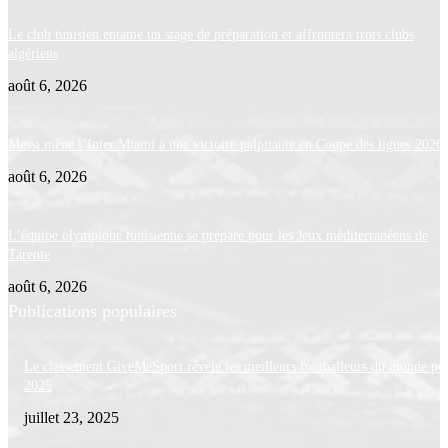
Le club tunisien entame un stage de préparation et affrontera trois clubs
algériens
août 6, 2026
Messi mène l’Inter Miami à une victoire palpitante en Coupe des ligues 2026
août 6, 2026
L’équipe olympique tunisienne se prépare pour les Jeux méditerranéens de
Tarente
août 6, 2026
Publications populaires
Le classement GiveMeSport révèle les meilleurs footballeurs du monde po
2025
juillet 23, 2025