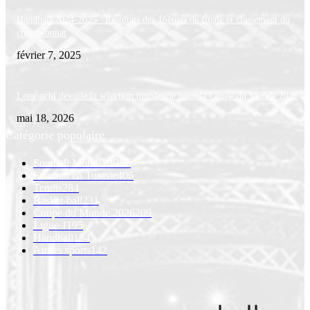
Handball 2024-2025 : Résultats des 16èmes de finale et classement du
championnat
février 7, 2025
Lemouchi dévoile la sélection tunisienne pour la Coupe du Monde 2026
mai 18, 2026
Catégorie populaire
Football Mondial
1256
Football en Tunisie
406
Tennis
284
Basket-ball
231
Coupe du Monde 2026
209
Ligue 1
195
Handball
154
Autres sports
142