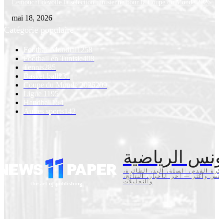
Lemouchi dévoile la sélection tunisienne pour la Coupe du Monde 2026
mai 18, 2026
Catégorie populaire
Football Mondial
1258
Football en Tunisie
408
Tennis
285
Basket-ball
231
Coupe du Monde 2026
209
Ligue 1
195
Handball
154
Autres sports
142
نس الرياضية
كرة القدم، السلة، اليد، الطائرة
تنس وأكثر — آخر الأخبار، النتائج
والتحليلات