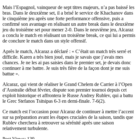
Mais l’Espagnol, vainqueur de sept titres majeurs, n’a pas baissé les
bras. Dans le deuxième set, il a brisé le service de Khachanov dans
le cinquième jeu après une forte performance offensive, puis a
confirmé son avantage en réalisant un autre break dans le deuxième
jeu du troisième set pour mener 2-0. Dans le neuvième jeu, Alcaraz
a conclu le match en réalisant un troisième break, ce qui lui a permis
de conclure le match dans un style offensif.
Après le match, Alcaraz a déclaré : « C’était un match très serré et
difficile. Karen a très bien joué, mais je savais que j’avais mes
chances. Je ne les ai pas saisies dans le premier set, je devais donc
continuer à me battre. Je suis très fière de la façon dont je me suis
battue ».
Alcaraz, qui vient de réaliser le Grand Chelem de Carrier à l’Open
d’Australie début février, dispute son premier tournoi depuis cet
exploit historique et affrontera le Russe Andrey Rublev, qui a battu
le Grec Stefanos Tsitsipas 6-3 en demi-finale. 7-6(2).
Ce match est l’occasion pour Alcaraz de continuer à mettre l’accent
sur sa préparation avant les étapes cruciales de la saison, tandis que
Rublev cherchera à retrouver sa sérénité après une saison
relativement turbulente.
Post Views:
139