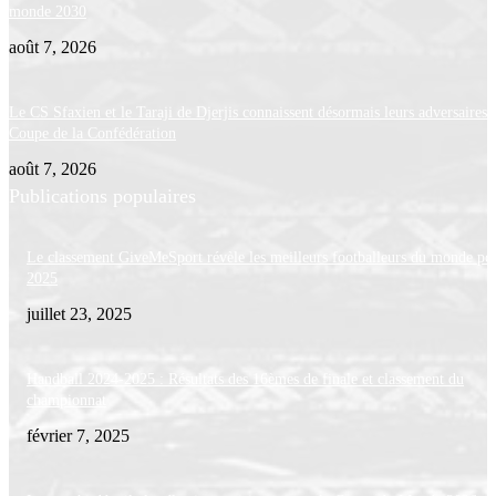
monde 2030
août 7, 2026
Le CS Sfaxien et le Taraji de Djerjis connaissent désormais leurs adversaires 
Coupe de la Confédération
août 7, 2026
Publications populaires
Le classement GiveMeSport révèle les meilleurs footballeurs du monde po
2025
juillet 23, 2025
Handball 2024-2025 : Résultats des 16èmes de finale et classement du
championnat
février 7, 2025