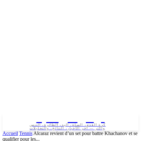
تونس الرياضية
كرة القدم، السلة، اليد، الطائرة، التنس
وأكثر — آخر الأخبار، النتائج، والتحليلات
Accueil
Tennis
Alcaraz revient d’un set pour battre Khachanov et se
qualifier pour les...