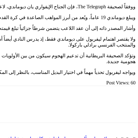
ووفقاً لصحيفة The Telegraph، فإن الجناح الإيفواري يان ديوماندي، لاعب آر بي لايبزيغ الألماني، أصبح الهدف الرئيسي للنادي الإنجليزي خلال الفترة الحالية.
ويبلغ ديوماندي 19 عاماً، ويُعد من أبرز المواهب الصاعدة في كرة القدم الأوروبية، بفضل سرعته وقدرته على اللعب في الأطراف وصناعة الفارق في الثلث الهجومي.
وأشار المصدر ذاته إلى أن عقد اللاعب يتضمن شرطاً جزائياً تبلغ قيمته 86 مليون جنيه إسترليني، وهو رقم يعكس القيمة الكبيرة التي يضعها لايبزيغ على لاعبه الشا
ولا يقتصر اهتمام ليفربول على ديوماندي فقط، إذ يدرس النادي أيضاً
والمنتخب الفرنسي برادلي باركولا.
وتؤكد الصحيفة البريطانية أن تدعيم الهجوم سيكون من بين الأولويات 
هجومية جديدة.
ويواجه ليفربول تحدياً مهماً في اختيار البديل المناسب، بالنظر إلى الم
Post Views:
60