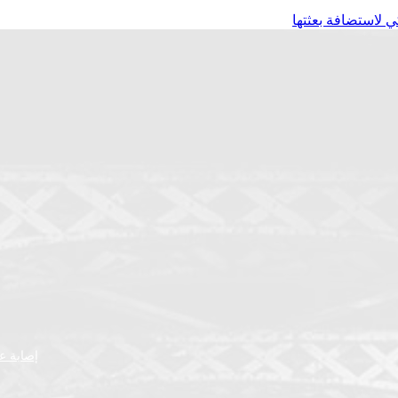
 لاستضافة بعثتها
إصابة عض