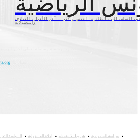
نس الرياضية
م، السلة، اليد، الطائرة، التنس وأكثر — آخر الأخبار، النتائج،
والتحليلات
منصة إخبارية رياضية مستقلة تغطي أخبار الرياضة
اتصل بنا:
ts.org
سياسة الخصوصية
شروط الاستخدام
إخلاء المسؤولية
السياسة التحري