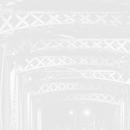
النادي ا
المضرب ا