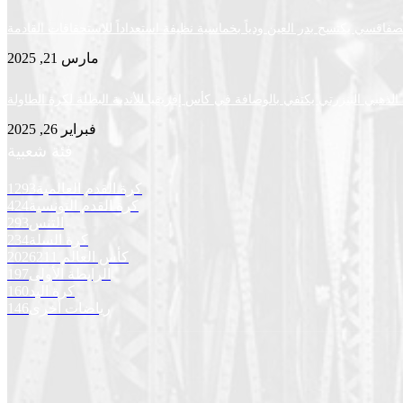
لصفاقسي يكتسح بدر العين ودياً بخماسية نظيفة استعداداً للاستحقاقات القادمة
مارس 21, 2025
لذهبي البنزرتي يكتفي بالوصافة في كأس إفريقيا للأندية البطلة لكرة الطاولة
فبراير 26, 2025
فئة شعبية
كرة القدم العالمية
1293
كرة القدم التونسية
424
التنس
293
كرة السلة
234
كأس العالم 2026
211
الرابطة الأولى
197
كرة اليد
160
رياضات أخرى
146