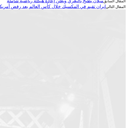
ميلان يطيح بأليغري ويعلن إعادة هيكلة رياضية شاملة
إيران تقيم في المكسيك خلال كأس العالم بعد رفض أمريكي