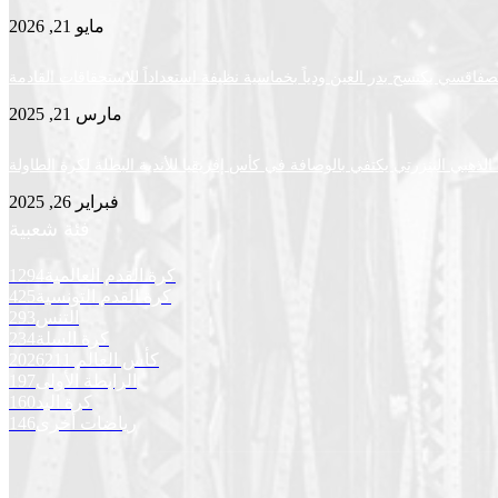
مايو 21, 2026
لصفاقسي يكتسح بدر العين ودياً بخماسية نظيفة استعداداً للاستحقاقات القادمة
مارس 21, 2025
لذهبي البنزرتي يكتفي بالوصافة في كأس إفريقيا للأندية البطلة لكرة الطاولة
فبراير 26, 2025
فئة شعبية
كرة القدم العالمية
1294
كرة القدم التونسية
425
التنس
293
كرة السلة
234
كأس العالم 2026
211
الرابطة الأولى
197
كرة اليد
160
رياضات أخرى
146