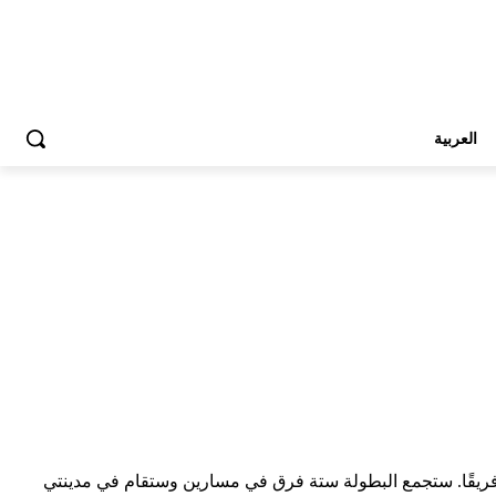
العربية
 الفيفا يوم الخميس 20 نوفمبر قرعة التصفيات بين الاتحادات المؤهلة لكأس العالم 2026، والتي ستحدد آخر فريقين مؤهلين من بين 48 فريقًا. ستجمع البطولة ستة فرق في مسارين وستقام في مدينتي