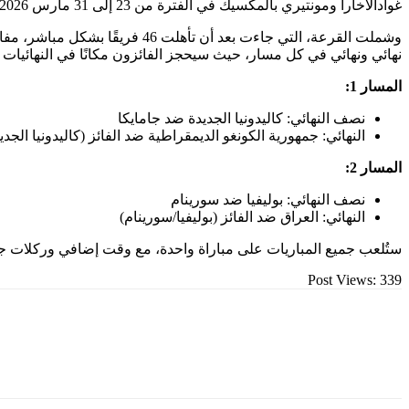
غوادالاخارا ومونتيري بالمكسيك في الفترة من 23 إلى 31 مارس 2026.
وشملت القرعة، التي جاءت بعد أ
نهائي ونهائي في كل مسار، حيث سيحجز الفائزون مكانًا في النهائيات 
المسار 1:
نصف النهائي: كاليدونيا الجديدة ضد جامايكا
النهائي: جمهورية الكونغو الديمقراطية ضد الفائز (كاليدونيا الجدي
المسار 2:
نصف النهائي: بوليفيا ضد سورينام
النهائي: العراق ضد الفائز (بوليفيا/سورينام)
ستُلعب جميع المباريات على مباراة واحدة، مع وقت إضافي وركلات جز
Post Views:
339