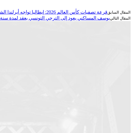
قرعة تصفيات كأس العالم 2026: إيطاليا تواجه أيرلندا الشمالية وأوكرانيا السويد.. جدول كامل للملحقات الأوروبية
يوسف المساكني يعود إلى الترجي التونسي بعقد لمدة سن