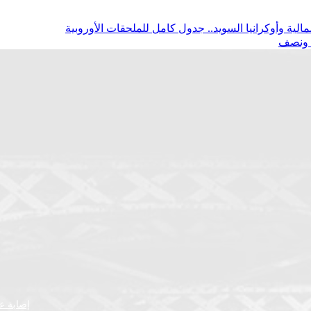
ة ونصف
إصابة عض