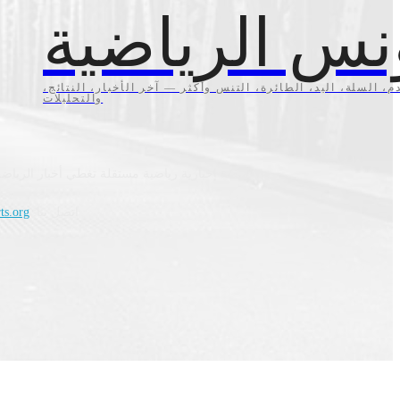
نس الرياضية
م، السلة، اليد، الطائرة، التنس وأكثر — آخر الأخبار، النتائج،
والتحليلات
منصة إخبارية رياضية مستقلة تغطي أخبار الرياضة
اتصل بنا:
ts.org