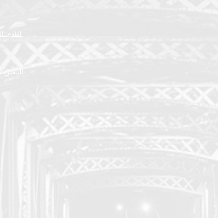
النادي ا
المضرب ا