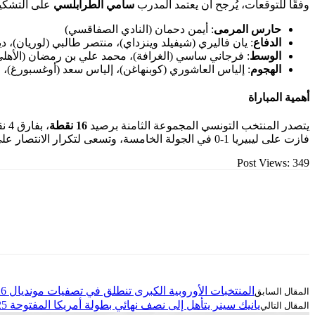
وفقًا للتوقعات، يُرجح أن يعتمد المدرب
سامي الطرابلسي
على التشكيلة
حارس المرمى
: أيمن دحمان (النادي الصفاقسي)
الدفاع
: يان فاليري (شيفيلد وينزداي)، منتصر طالبي (لوريان)،
الوسط
: فرجاني ساسي (الغرافة)، محمد علي بن رمضان (الأهلي
الهجوم
: إلياس العاشوري (كوبنهاغن)، إلياس سعد (أوغسبورغ)، 
أهمية المباراة
يتصدر المنتخب التونسي المجموعة الثامنة برصيد
16 نقطة
فازت على ليبيريا 1-0 في الجولة الخامسة، وتسعى لتكرار الانتصار على أرضها بدعم الجماهير.
Post Views:
349
المنتخبات الأوروبية الكبرى تنطلق في تصفيات مونديال 2026 وسط تحديات كبيرة
يانيك سينر يتأهل إلى نصف نهائي بطولة أمريكا المفتوحة 2025 بفوز ساحق على موزيتي