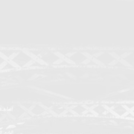
إصابة عض
النادي ا