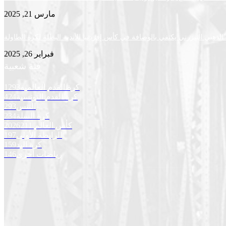
مارس 21, 2025
لذهبي البنزرتي يكتفي بالوصافة في كأس إفريقيا للأندية البطلة لكرة الطاولة
فبراير 26, 2025
فئة شعبية
كرة القدم العالمية
1293
كرة القدم التونسية
424
التنس
293
كرة السلة
234
كأس العالم 2026
211
الرابطة الأولى
197
كرة اليد
159
رياضات أخرى
146