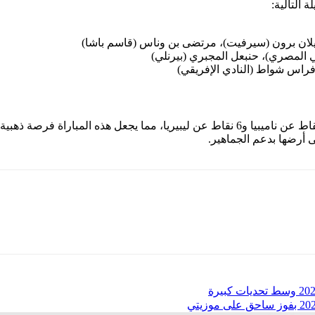
 التالية:
 ديلان برون (سيرفيت)، مرتضى بن وناس (قاسم باشا)
 المصري)، حنبعل المجبري (بيرنلي)
فراس شواط (النادي الإفريقي)
، بفارق 4 نقاط عن ناميبيا و6 نقاط عن ليبيريا، مما يجعل هذه المبا