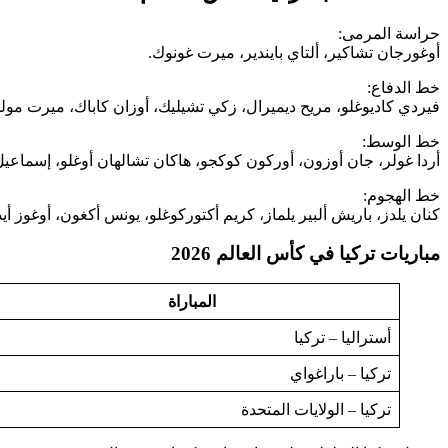
حراسة المرمى:
أوغورجان تشاكير، ألتاي بايندير، ميرت غونوك.
خط الدفاع:
فيردي كاديوغلو، مريح ديميرال، زكي تشيليك، أوزان كاباك، ميرت مولد
خط الوسط:
أردا غولر، جان أوزون، أوركون كوكجو، هاكان تشالهان أوغلو، إسماعي
خط الهجوم:
كنان يلدز، باريش ألبير يلماز، كريم أكتوركوغلو، يونس أكغون، أوغوز 
مباريات تركيا في كأس العالم 2026
المباراة
أستراليا – تركيا
تركيا – باراغواي
تركيا – الولايات المتحدة