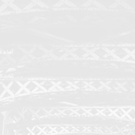
إصابة عض
النادي ا
المضرب ا