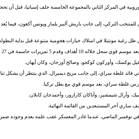
، البالغان من العمر 21 عاماً، الخط الهجومي للمنتخب التركي، إلى جانب باريش ألبير يلماز
ظل رغبة مونتيلا في امتلاك خيارات هجومية متنوعة قبل بداية البطولة
يرات حاسمة في 27 مباراة بمختلف المسابقات.
يل يوكسك، وأوركون كوكجو، وصالح أوزجان، وكان أيهان.
كجي قائد غلطة سراي، إلى جانب مريح ديميرال، الذي ينتظر أن يشكل ثنائي
حارس غلطة سراي، بعد موسم قوي مع بطل تركيا.
ك، وأرال شيمشير، وأتاكان كارازور، وأحمدجان كابلان.
 ساري آخر المستبعدين من القائمة النهائية.
 نوفمبر الماضي، عندما غادر المعسكر عقب علمه بعدم وجوده ضمن قائمة