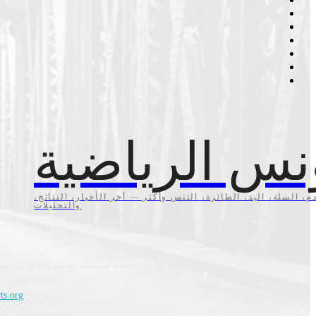
نس الرياضية
م، السلة، اليد، الطائرة، التنس وأكثر — آخر الأخبار، النتائج،
والتحليلات
منصة إخبارية رياضية مستقلة تغطي أخبار الرياضة
اتصل بنا:
ts.org