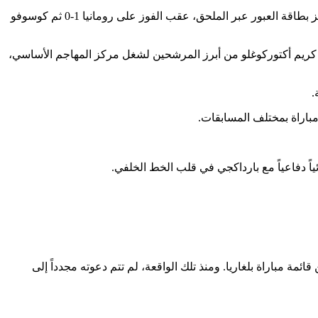
وتعود تركيا إلى كأس العالم بعد غياب طويل، بعدما أنهت التصفيات الأوروبية في المركز الثاني بالمجموعة الخامسة خلف إسبانيا، قبل أن تحجز بطاقة العبور عبر الملحق، عقب الفوز على رومانيا 1-0 ثم كوسوفو
 ويونس أكغون، فيما يُعد كريم أكتوركوغلو من أبرز المرشحين لشغل مركز المهاجم الأساسي،
.
اً دفاعياً مع بارداكجي في قلب الخط الخلفي.
 مباراة بلغاريا. ومنذ تلك الواقعة، لم تتم دعوته مجدداً إلى