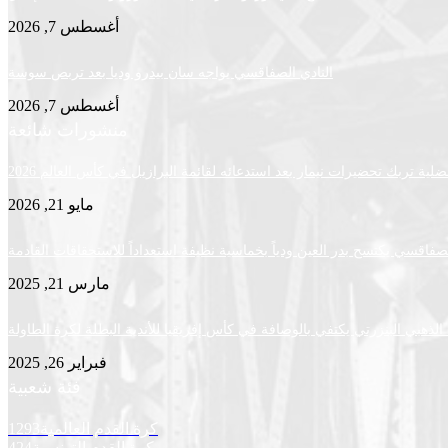
أغسطس 7, 2026
النادي الصفاقسي يواجه سان بيدرو وديا بعد تربص سوسة
أغسطس 7, 2026
منشورات شائعة
لية تربك تحضيرات نيمار بعد استدعائه لقائمة البرازيل في كأس العالم 2026
مايو 21, 2026
لصفاقسي يكتسح بدر العين ودياً بخماسية نظيفة استعداداً للاستحقاقات القادمة
مارس 21, 2025
لذهبي البنزرتي يكتفي بالوصافة في كأس إفريقيا للأندية البطلة لكرة الطاولة
فبراير 26, 2025
فئة شعبية
كرة القدم العالمية
1293
كرة القدم التونسية
424