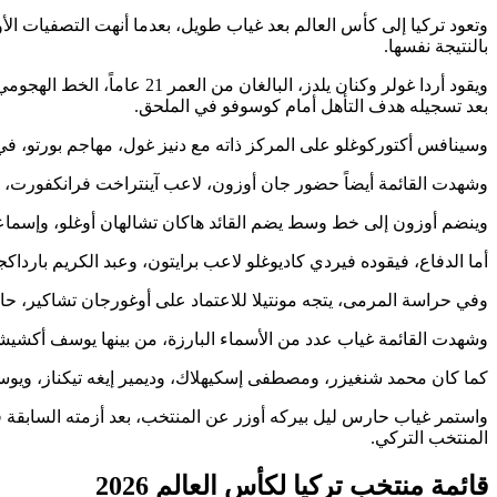
بالنتيجة نفسها.
ويقود أردا غولر وكنان يلدز
بعد تسجيله هدف التأهل أمام كوسوفو في الملحق.
وسينافس أكتوركوغلو على المركز ذاته مع دنيز غول، مهاجم بورتو، في 
وشهدت القائمة أيضاً حضور جان أوزون، لاعب آينتراخت فرانكفورت، بعد موسم قوي سجل خلاله 10 أهداف وقدم 5 تمر
وينضم أوزون إلى خط وسط يضم القائد هاكان تشالهان أوغلو، وإسماع
أما الدفاع، فيقوده فيردي كاديوغلو لاعب برايتون، وعبد الكريم باردا
وفي حراسة المرمى، يتجه مونتيلا للاعتماد على أوغورجان تشاكير، 
وشهدت القائمة غياب عدد من الأسماء البارزة، من بينها يوسف أكشيشي
كما كان محمد شنغيزر، ومصطفى إسكيهلاك، وديمير إيغه تيكناز، ويوسف
واستمر غياب حارس ليل بيركه أوزر عن المنتخب، بعد أزمته السابقة في
المنتخب التركي.
قائمة منتخب تركيا لكأس العالم 2026