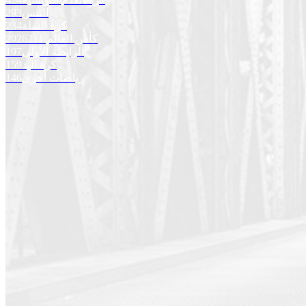
التنس
293
كرة السلة
234
كأس العالم 2026
211
الرابطة الأولى
197
كرة اليد
159
رياضات أخرى
146