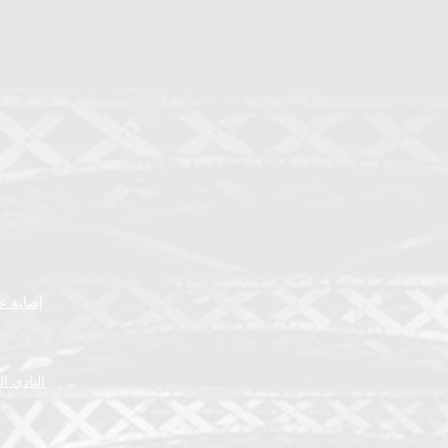
إصابة عض
النادي ا