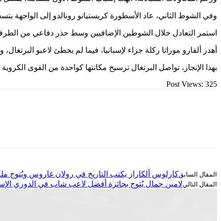
وفي الشوط الثاني، عاد الأسطورة كريستيانو رونالدو إلى الواجهة بتسجيله هدف التعادل في الدقيقة 61، مستغلًا تمريرة د
استمر التعادل خلال الشوطين الإضافيين وسط حذر دفاعي من الطرفين،
أهدر ألفارو موراتا ركلة جزاء لإسبانيا، فيما لم يخطئ لاعبو البرتغال، و
بهذا الإنجاز، تواصل البرتغال ترسيخ مكانتها كواحدة من القوى الكروي
Post Views:
325
كارلوس ألكاراز يكتب التاريخ في رولان غاروس ويُتوج ملكً
لامين جمال يُتوج بجائزة أفضل لاعب شاب في الدوري الإس