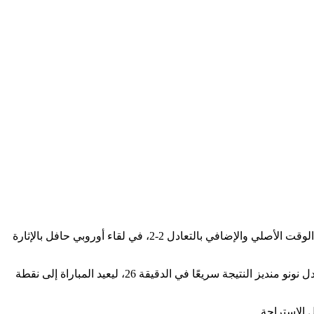
حسم المنتخب البرتغالي نهائي دوري الأمم الأوروبية 2025 لصالحه، بعد فوز مثير على المنتخب الإسباني بركلات الترجيح بنتيجة 5-3، إثر انتهاء الوقت الأصلي والإضافي بالتعادل 2-2، في لقاء أوروبي حافل بالإثارة
افتتح المنتخب الإسباني باب التسجيل في الدقيقة 21 عبر مارتن زوبيميندي، مستغلًا أفضلية فنية مبكرة، لكن الرد البرتغالي لم يتأخر، حيث عدل نونو منديز النتيجة سريعًا في الدقيقة 26، ليعيد المباراة إلى نقطة