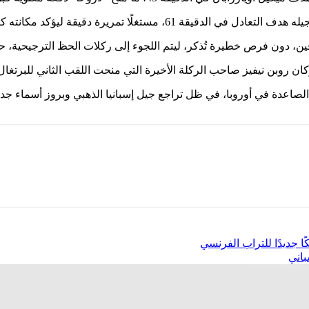
قيقة ليؤكد مكانته كقائد حاسم في المناسبات الكبرى.
 دون فرص خطيرة تُذكر، ليتم اللجوء إلى ركلات الحظ الترجيحية، حي
كان روبن نيفيز صاحب الركلة الأخيرة التي منحت اللقب الثاني للبرتغال في 
ة الصاعدة في أوروبا، في ظل تراجع جيل إسبانيا الذهبي وبروز أسماء جدي
ا جديدًا للتراب الفرنسي
باني