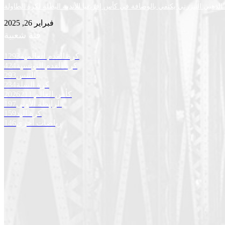
لذهبي البنزرتي يكتفي بالوصافة في كأس إفريقيا للأندية البطلة لكرة الطاولة
فبراير 26, 2025
فئة شعبية
كرة القدم العالمية
1293
كرة القدم التونسية
424
التنس
293
كرة السلة
234
كأس العالم 2026
211
الرابطة الأولى
197
كرة اليد
159
رياضات أخرى
146