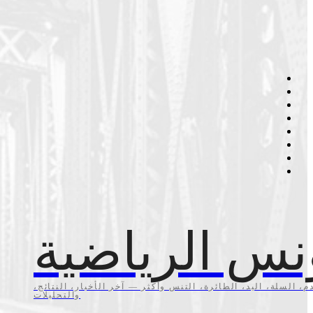
نس الرياضية
م، السلة، اليد، الطائرة، التنس وأكثر — آخر الأخبار، النتائج،
والتحليلات