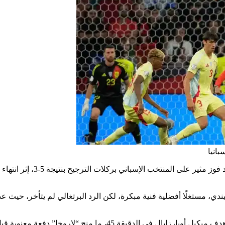
 45، ما منح “لاروخا” دفعة معنوية قبل الاستراحة.