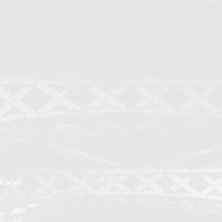
إصابة عض
النادي ا