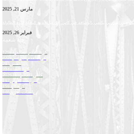
مارس 21, 2025
لذهبي البنزرتي يكتفي بالوصافة في كأس إفريقيا للأندية البطلة لكرة الطاولة
فبراير 26, 2025
فئة شعبية
كرة القدم العالمية
1291
كرة القدم التونسية
422
التنس
293
كرة السلة
234
كأس العالم 2026
211
الرابطة الأولى
197
كرة اليد
159
رياضات أخرى
146