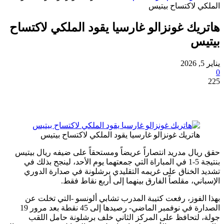
لاكتساح بيتيس
ك غونزالو غارسيا يقود الملكي لاكتساح
س
اتريك غونزالو غارسيا يقود الملكي لاكتساح بيتيس
ل مدريد انتصاراً عريضاً ومستحقاً على ضيفه ريال بيتيس
بنتيجة 5-1 في المباراة التي جمعتهما يوم الأحد، لينجح بذلك في
لخناق على غريمه التقليدي برشلونة في صدارة الدوري
ي، مقلصاً الفارق بينهما إلى أربع نقاط فقط.
فوز، رفعت كتيبة المدرب تشابي ألونسو -التي تخلت عن
الصدارة في نوفمبر الماضي- رصيدها إلى 45 نقطة بعد مرور 19
تحافظ على المركز الثاني خلف برشلونة حامل اللقب