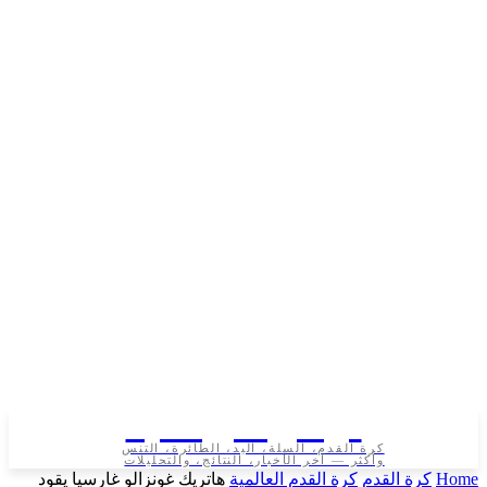
تونس الرياضية
كرة القدم، السلة، اليد، الطائرة، التنس
وأكثر — آخر الأخبار، النتائج، والتحليلات
رة القدم
كرة القدم العالمية
هاتريك غونزالو غارسيا يقود