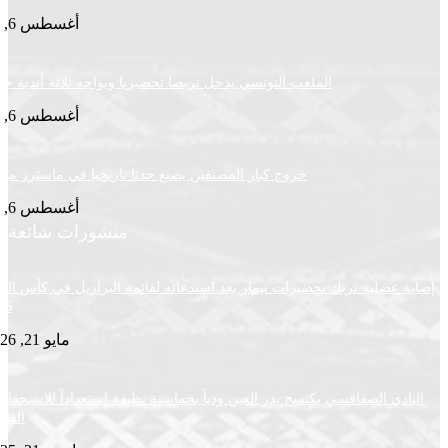
أغسطس 6, 2026
الملعب التونسي يدخل تربصا تحضيريا ويواجه ثلاثة أندية جزائرية
أغسطس 6, 2026
خروج كبار المصنفين يصنع حدثا تاريخيا في ماسترز مونتريال
أغسطس 6, 2026
منشورات شائعة
ضلية تربك تحضيرات نيمار بعد استدعائه لقائمة البرازيل في كأس العالم
2026
مايو 21, 2026
ي الصفاقسي يكتسح بدر العين ودياً بخماسية نظيفة استعداداً للاستحقاقات
القادمة