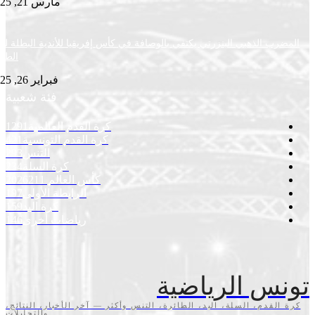
مارس 21, 2025
ب الذهبي البنزرتي يكتفي بالوصافة في كأس إفريقيا للأندية البطلة لكرة
الطاولة
فبراير 26, 2025
فئة شعبية
كرة القدم العالمية
1291
كرة القدم التونسية
421
التنس
293
كرة السلة
234
كأس العالم 2026
211
الرابطة الأولى
197
كرة اليد
159
رياضات أخرى
146
س الرياضية
قدم، السلة، اليد، الطائرة، التنس وأكثر — آخر الأخبار، النتائج،
والتحليلات