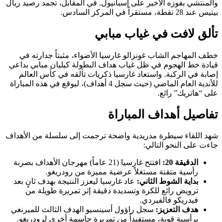
ي بفوزه الأخير على إسبانيول. في المقابل، تجمد رصيد ريال
ي المركز السادس.
لافت في غياب مبابي
هاجم الشاب غونزالو غارسيا الأضواء، مثبتاً جدارته في
ط الهجوم في ظل غياب هداف البطولة كيليان مبابي بداعي
ي الركبة. واستعاد غارسيا ذكريات تألقه في كأس العالم
للأندية العام الماضي (حيث سجل 4 أهداف)، ليوقع في هذه المباراة
تريك” رائع.
ل أهداف المباراة
لقاء سيطرة مدريدية واضحة ترجمت إلى سلسلة من الأهداف
ى النحو التالي:
لدقيقة 20:
افتتح غارسيا (21 عاماً) مهرجان الأهداف بضربة
أسية متقنة مستغلاً عرضية مميزة من رودريغو.
داية الشوط الثاني:
عاد غارسيا ليعزز النتيجة بهدف ثانٍ بعد
رويض رائع للكرة وتسديدة دقيقة إثر تمريرة طويلة من
يدريكو فالفيردي.
دف التعزيز:
سجل راؤول أسينسيو الهدف الثالث للميرنغي
رأسية قوية، مستفيداً من تمريرة حاسمة أخرى لرودريغو.