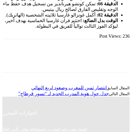
لدقيقة 66:
تمكن كوتشو هيرنانديز من تسجيل هدف حفظ ماء
لوجه وتقليص الفارق لصالح ريال بيتيس.
لدقيقة 82:
أكمل غونزالو غارسيا ثلاثيته الشخصية (الهاتريك).
لوقت بدل الضائع:
اختتم فران غارسيا الخماسية بهدف أخير،
يؤكد الفوز الثالث توالياً للفريق في البطولة.
Post Vie
انتصار ثمين للمغرب وصعود لربع النهائي
جدل حول هوية المدرب الجديد لـ “نسور قرطاج”
اختيارات المحرر
الفيفا ينفي وعد المغرب باستضافة نهائي كأس العالم 2030