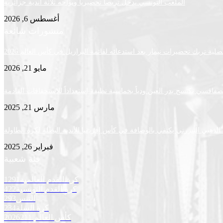
الملعب التونسي يدخل تربصا تحضيريا ويواجه ثلاثة أندية جزائرية
أغسطس 6, 2026
منشورات شائعة
لية تربك تحضيرات نيمار بعد استدعائه لقائمة البرازيل في كأس العالم 2026
مايو 21, 2026
لصفاقسي يكتسح بدر العين ودياً بخماسية نظيفة استعداداً للاستحقاقات القادمة
مارس 21, 2025
لذهبي البنزرتي يكتفي بالوصافة في كأس إفريقيا للأندية البطلة لكرة الطاولة
فبراير 26, 2025
فئة شعبية
كرة القدم العالمية
1291
كرة القدم التونسية
422
التنس
293
كرة السلة
234
كأس العالم 2026
211