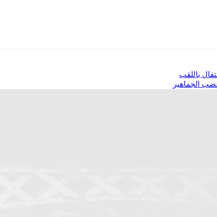
تفال باللقب
غضب الجماهير