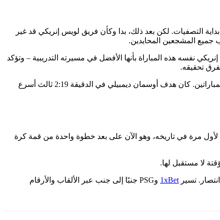
ية التصفيات. لكن بعد ذلك، بدا وكأن فريق لويس إنريكي قد غير
موسم. ووصف لويس إنريكي نفسه هذه المباراة بأنها الأفضل في مسيرته التدريبية – وتؤكد
في مباراة الإياب، صمد باريس سان جيرمان بشكل عملي في ميونيخ وتأهل إلى الدور التالي، مظهراً مرونة تكتيكية – بنتيجة 6-5 في مجموع المباراتين. كان هدف أوسمان ديمبيلي في الدقيقة 2:19 ثالث أسرع
ال أوروبا لأول مرة في تاريخه، وهو الآن على بعد خطوة واحدة من قمة كرة
تة لا مستقبل لها.
نتصار. تسير
1xBet
وPSG جنبًا إلى جنب عبر الألقاب والأرقام