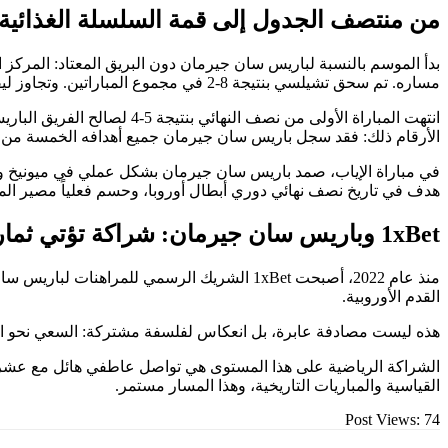
من منتصف الجدول إلى قمة السلسلة الغذائية
بدأ الموسم بالنسبة لباريس سان جيرمان دون البريق المعتاد: المركز
مساره. تم سحق تشيلسي بنتيجة 8-2 في مجموع المباراتين. وتجاوز ليفربول بنتيجة مثالية 4-0. وأخيراً، بايرن ميونيخ – في مواجهة أسرت قلوب جميع المشجعين المحايدين.
انتهت المباراة الأولى من 
الأرقام ذلك: فقد سجل باريس سان جيرمان جميع أهدافه الخمسة من أصل 5 تسديدات على المرمى. وهو معدل تهديفي يصعب على معظم الف
هدف في تاريخ نصف نهائي دوري أبطال أوروبا، وحسم فعلياً مصير الم
1xBet وباريس سان جيرمان: شراكة تؤتي ثمارها
منذ عام 2022، أصبحت 1xBet الشريك الرسمي لل
القدم الأوروبية.
هذه ليست مصادفة عابرة، بل انعكاس لفلسفة مشتركة: السعي نحو الأف
الشراكة الرياضية على هذا المستوى هي تواصل عاطفي هائل مع عشرات 
القياسية والمباريات التاريخية، وهذا المسار مستمر.
Post Views:
74