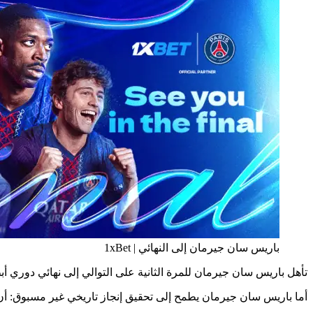
باريس سان جيرمان إلى النهائي | 1xBet
تأهل باريس سان جيرمان للمرة الثانية على التوالي إلى نهائي دوري أبطال أوروبا. في 30 مايو في بودابست، سيواجه الباريسيون فريق أرسنال – النادي الذي وصل إلى
أما باريس سان جيرمان يطمح إلى تحقيق إنجاز تاريخي غير مسبوق: أن يصبح 