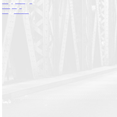
الرابطة الأولى
197
كرة اليد
159
رياضات أخرى
146
تابعنا