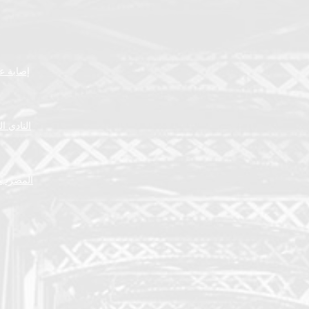
إصابة عض
النادي ا
المضرب ا