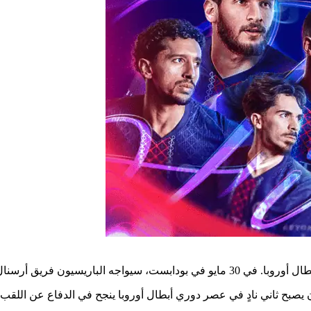
 هذه المرحلة لأول مرة منذ 20 عامًا.
ثاني نادٍ في عصر دوري أبطال أوروبا ينجح في الدفاع عن اللقب – بعد ريال