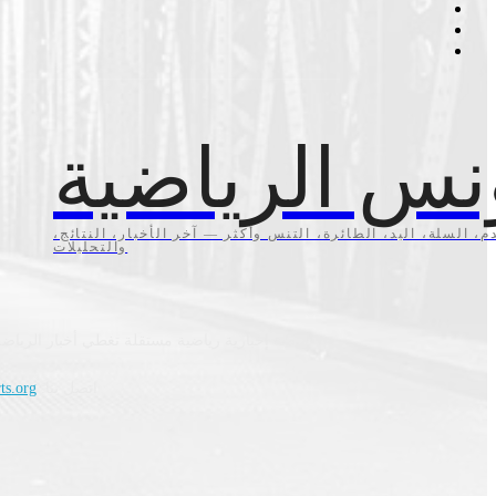
نس الرياضية
م، السلة، اليد، الطائرة، التنس وأكثر — آخر الأخبار، النتائج،
والتحليلات
منصة إخبارية رياضية مستقلة تغطي أخبار الرياضة
اتصل بنا:
ts.org