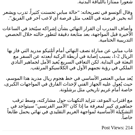
متازاً باللياقة البدنية.
ونسو في تصريحاته: “حالة مبابي تحسنت كثيراً. تدرب ويشعر
ر. فرصته في اللعب مثل فرصة أي لاعب آخر في الفريق”.
لمدرب أن القرار النهائي بشأن إشراكه سيُتخذ في الساعات
 قبل المواجهة، بعد متابعة دقيقة لتطور حالته خلال الحصص
ة الختامية.
بي عن مباراة نصف النهائي أمام أتلتيكو مدريد التي فاز بها
الريال 2-1، بسبب إصابة في أربطة الركبة أبعدته عن السفر مع
في البداية. لكن التعافي السريع يُعيد الأمل لجماهير النادي
في رؤية نجمهم الأول في الكلاسيكو المرتقب.
ابي العنصر الأساسي في خط هجوم ريال مدريد هذا الموسم،
ول عليه الجهاز الفني لإحداث الفارق في المواجهات الكبرى،
ام غريم تاريخي مثل برشلونة.
اب الموعد، تتزايد التكهنات حول مشاركته، وسط ترقب
 كبير لمعرفة ما إذا كان “الأمير الفرنسي” سيتواجد في
ة الأساسية لمواجهة الغريم التقليدي في نهائي يحمل طابعاً
Post Vie