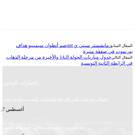
مانشستر سيتي ي autضم أنطوان سيمينيو هداف
ث في صفقة مثيرة
جدول مباريات الجولة الـ14 والأخيرة من مرحلة الذهاب
بطة الثانية التونسية
اختيارات المحرر
اكتمال ربع نهائي كأس إفريقيا للسيدات.. المغرب يواجه جنوب إفريقيا
أغسطس 7, 2026
بيع نادي بوردو الفرنسي مقابل يورو واحد لتجنب الإغلاق