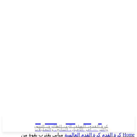
تونس الرياضية
كرة القدم، السلة، اليد، الطائرة، التنس
وأكثر — آخر الأخبار، النتائج، والتحليلات
رة القدم
كرة القدم العالمية
مبابي يقترب بقوة من