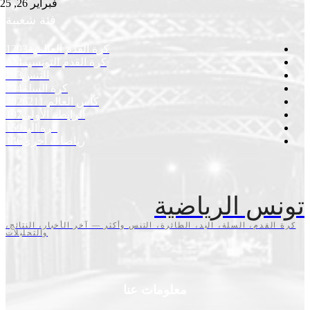
فبراير 26, 2025
فئة شعبية
كرة القدم العالمية
1293
كرة القدم التونسية
424
التنس
293
كرة السلة
234
كأس العالم 2026
211
الرابطة الأولى
197
كرة اليد
159
رياضات أخرى
146
س الرياضية
قدم، السلة، اليد، الطائرة، التنس وأكثر — آخر الأخبار، النتائج،
والتحليلات
معلومات عنا