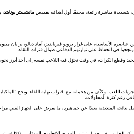
، بتسديدة مباشرة رائعة، محققًا أول أهدافه بقميص
مانشستر يونايتد
، 
اصره الأساسية، على غرار برونو فيرنانديز، أماد ديالو، برايان مبيوم
ونجحوا في الحفاظ على توازنهم الدفاعي طوال فترات اللقاء.
الجيد وقطع الكرات، في وقت تحوّل فيه اللاعب نفسه إلى أحد أبرز نجوم
ات اللعب، وكثّف من هجماته مع اقتراب نهاية اللقاء. ونجح “الماكبا
في رغم كثرة المحاولات.
نتائجه المتذبذبة بعيدًا عن جماهيره، ما يفرض على الجهاز الفني مراج
 المركز الخامس في جدول ترتيب
الدوري الإنجليزي الممتاز
، مؤكدًا قدرت