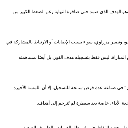
وهو الهدف الذي صمد حتى صافرة النهاية رغم الضغط الكبير من
و، ونصير مزراوي، سواء بسبب الإصابات أو الارتباط بالمشاركة في
 المباراة، ليس فقط بتسجيله هدف الفوز، بل أيضًا بمساهمته
يز” في صناعة عدة فرص سانحة للتسجيل، إلا أن اللمسة الأخيرة
عة الأداء، خاصة بعد سيطرة لم تُترجم إلى أهداف.
ه على حصد النقاط حتى في ظل الغيابات والظروف الصعبة.