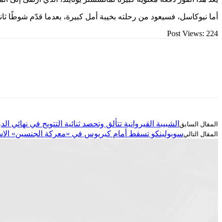
أما نيوكاسل، فسيعود من رحلته بخيبة أمل كبيرة، بعدما قدّم شوطًا ثانيً
Post Views:
224
الشبيبة القيروانية تتألق وتحصد ثنائية التتويج في نهائي ا
سوبولينكو تسقط أمام كيريوس في «معركة الجنسين» الاس