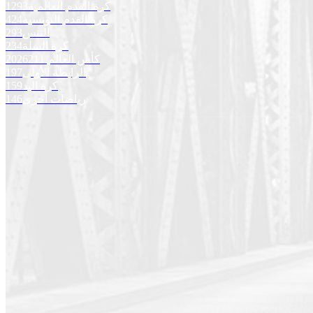
كرة القدم العالمية
1293
كرة القدم التونسية
424
التنس
293
كرة السلة
234
كأس العالم 2026
211
الرابطة الأولى
197
كرة اليد
159
رياضات أخرى
146