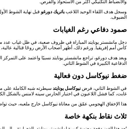
والانضباط التكتيكي أكثر من الاستحواذ والفرص.
وسجل هدف اللقاء الوحيد اللاعب
باتريك دورغو
قبل نهاية الشوط الأول
الضيوف.
صمود دفاعي رغم الغيابات
دخل مانشستر يونايتد المباراة في ظروف صعبة، في ظل غياب عدد من عن
كأس أمم إفريقيا. ورغم ذلك، أظهر أصحاب الأرض روحًا قتالية عالية، 
وبعد هدف دورغو، تراجع مانشستر يونايتد نسبيًا واعتمد على التمركز 
الدفاعية الكبيرة في الشوط الثاني.
ضغط نيوكاسل دون فعالية
في الشوط الثاني، فرض
نيوكاسل يونايتد
سيطرته شبه الكاملة على مجري
غابت، كما فشل اللاعبون في اختبار الحارس سينه لامنس بالشكل الكا
هذا الإخفاق الهجومي عمّق من معاناة نيوكاسل خارج ملعبه، حيث تواصل 
ثلاث نقاط بنكهة خاصة
يُعد هذا الفوز دفعة معنوية كبيرة لمانشستر يونايتد، الذي ارتقى إلى