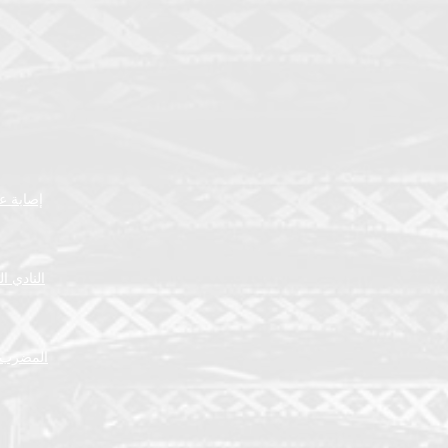
إصابة عض
النادي ا
المضرب ا