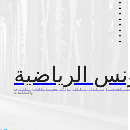
نس الرياضية
م، السلة، اليد، الطائرة، التنس وأكثر — آخر الأخبار، النتائج،
والتحليلات
منصة إخبارية رياضية مستقلة تغطي أخبار الرياضة
اتصل بنا:
ts.org