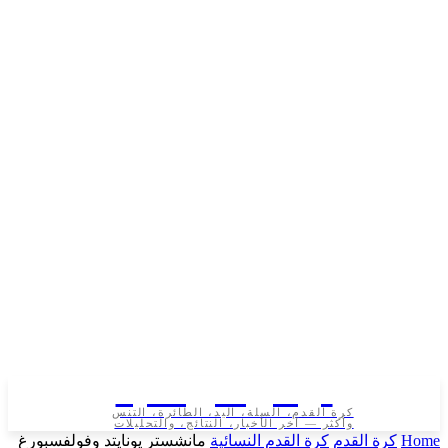
تونس الرياضية
كرة القدم، السلة، اليد، الطائرة، التنس
وأكثر — آخر الأخبار، النتائج، والتحليلات
رة القدم
كرة القدم النسائية
مانشستر يونايتد وفولفسبورغ