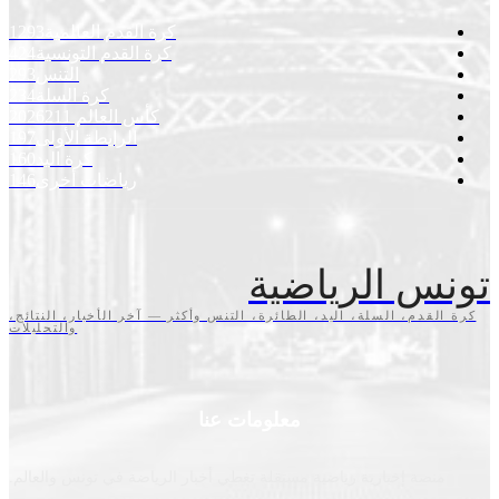
كرة القدم العالمية
1293
كرة القدم التونسية
424
التنس
293
كرة السلة
234
كأس العالم 2026
211
الرابطة الأولى
197
كرة اليد
160
رياضات أخرى
146
س الرياضية
قدم، السلة، اليد، الطائرة، التنس وأكثر — آخر الأخبار، النتائج،
والتحليلات
معلومات عنا
نصة إخبارية رياضية مستقلة تغطي أخبار الرياضة في تونس والعالم.