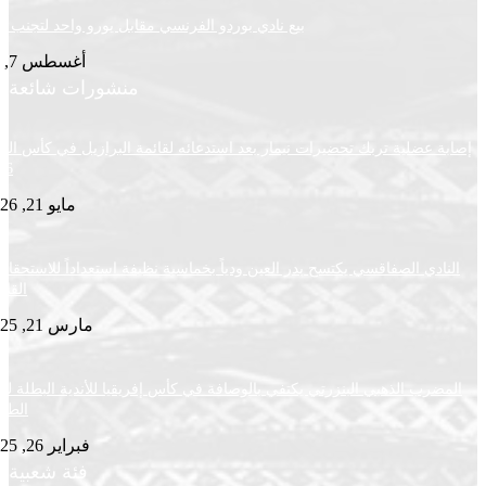
بيع نادي بوردو الفرنسي مقابل يورو واحد لتجنب الإغلاق
أغسطس 7, 2026
منشورات شائعة
ضلية تربك تحضيرات نيمار بعد استدعائه لقائمة البرازيل في كأس العالم
2026
مايو 21, 2026
ي الصفاقسي يكتسح بدر العين ودياً بخماسية نظيفة استعداداً للاستحقاقات
القادمة
مارس 21, 2025
ب الذهبي البنزرتي يكتفي بالوصافة في كأس إفريقيا للأندية البطلة لكرة
الطاولة
فبراير 26, 2025
فئة شعبية