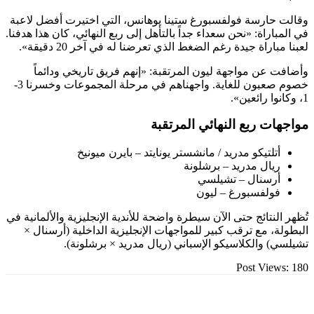
حارسة فولفسبورغ ستينا يوهانس، التي اختيرت أفضل لاعبة
اراة: «نحن سعداء جداً بالتأهل إلى ربع النهائي، كان هذا هدفنا.
اراة جيدة رغم الضغط الذي تعرضنا له في آخر 20 دقيقة».
عن مواجهة ليون المرتقبة: «إنهم فريق تاريخي ودائماً
خصوم صعبون للغاية. واجهناهم في مرحلة المجموعات وخسرنا 3-
ت ربع النهائي المرتقبة
تلتيكو مدريد / مانشستر يونايتد – بايرن ميونيخ
يال مدريد – برشلونة
رسنال – تشيلسي
ولفسبورغ – ليون
لنتائج حتى الآن سيطرة واضحة للأندية الإنجليزية والألمانية في
، مع ترقب كبير للمواجهات الإنجليزية الداخلية (أرسنال ×
 والكلاسيكو الإسباني (ريال مدريد × برشلونة).
Post Vie