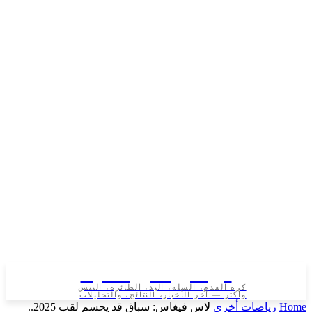
تونس الرياضية
كرة القدم، السلة، اليد، الطائرة، التنس
وأكثر — آخر الأخبار، النتائج، والتحليلات
ياضات أخرى
لاس فيغاس: سباق قد يحسم لقب 2025..