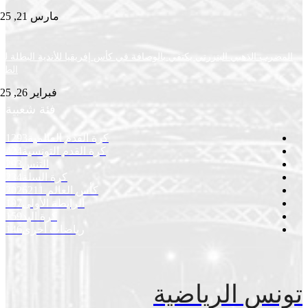
مارس 21, 2025
ب الذهبي البنزرتي يكتفي بالوصافة في كأس إفريقيا للأندية البطلة لكرة
الطاولة
فبراير 26, 2025
فئة شعبية
كرة القدم العالمية
1293
كرة القدم التونسية
424
التنس
293
كرة السلة
234
كأس العالم 2026
211
الرابطة الأولى
197
كرة اليد
159
رياضات أخرى
146
س الرياضية