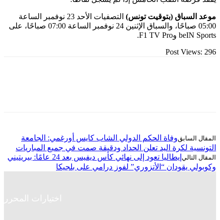
لسباق (بتوقيت تونس)
التصفيات الأحد 23 نوفمبر الساعة
05:00 صباحًا، والسباق الإثنين 24 نوفمبر الساعة 07:00 صباحًا، على
F1 TV Pr.
Post Vie
وفاة الحكم الدولي الشاب كايس أورغمي: الجامعة
ة لكرة اليد تعلن الحداد ودقيقة صمت في جميع المباريات
إيطاليا تعود إلى نهائي كأس ديفيس بعد 24 عامًا: بيريتيني
 يقودان “الأتزوري” لفوز درامي على بلجيكا
اختيارات المحرر