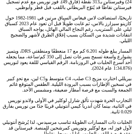
24) وفيرستابن بـ313 نقطة (فارق 49). فوز نوريس مع عدم تسجيل
ن نقاطًًا قد يُتوّج البريطاني باللقب قبل قطر وأبوظبي.
تاريخيًا، استضافت لاس فيغاس السباق مرتين في 1981-1982 حول
كازينو سيزارز بالاس، ثم غابت طويلًا قبل أن تعود عام 2023 كسباق
ى الستريب. رغم النجاح المالي الهائل، يواجه السباق
ات شديدة من السكان بسبب إغلاق الطرق لأشهر والضجيج
المسار يبلغ طوله 6.201 كم مع 17 منعطفًا ومنطقتي DRS، ويتميز
بشوارع واسعة تسمح بسرعات تصل إلى 350 كم/ساعة، مما يجعله
ع الحلبات في الروزنامة. الرقم القياسي لللفة يعود لنوريس
بيريللي اختارت مزيج C3 صلب، C4 متوسط وC5 لين، مع تحدٍ كبير
ن الإطارات بسبب البرودة الليلية. الطقس المتوقع غائم
 والسبت مع فرصة أمطار ضعيفة، ومشمس الأحد.
 الحرة شهدت تألق شارل لوكلير في الأولى ولاندو نوريس
ية، بينما كان أندريا كيمي أنتونيلي قريبًا جدًا من نوريس بفارق
 ذات المسارات الطويلة تناسب مرسيدس، لذا يُرشح أنتونيلي
ز له، مع لوكلير ونوريس كمرشحين للمنصة. فيرستابن قد
صة اللقب الخامس إذا لم يسجل نقاطًا.