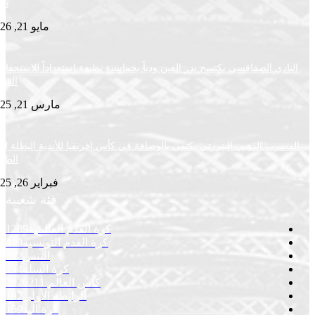
2026
مايو 21, 2026
ي الصفاقسي يكتسح بدر العين ودياً بخماسية نظيفة استعداداً للاستحقاقات
القادمة
مارس 21, 2025
ب الذهبي البنزرتي يكتفي بالوصافة في كأس إفريقيا للأندية البطلة لكرة
الطاولة
فبراير 26, 2025
فئة شعبية
كرة القدم العالمية
1289
كرة القدم التونسية
419
التنس
292
كرة السلة
234
كأس العالم 2026
211
الرابطة الأولى
197
كرة اليد
159