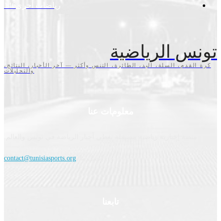
رياضات أخرى
146
س الرياضية
قدم، السلة، اليد، الطائرة، التنس وأكثر — آخر الأخبار، النتائج،
والتحليلات
معلومات عنا
نصة إخبارية رياضية مستقلة تغطي أخبار الرياضة في تونس والعالم.
اتصل بنا:
contact@tunisiasports.org
تابعنا