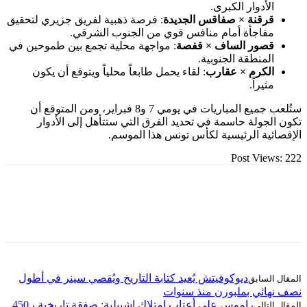
لأدوار الكبرى.
رقنة × صفاقس الجديدة
: فرصة ذهبية لفريق جزيري لتحقيق
فاجأة أمام منافس قوي من الجنوب الشرقي.
صور الساف × قفصة
: مواجهة محلية تجمع بين طموحين في
لمنطقة الجنوبية.
لكرم × عقارب
: لقاء يحمل طابعاً محلياً ويتوقع أن يكون
ثيراً.
ستُلعب جميع المباريات في يومي 7 و8 فبراير، ومن المتوقع أن
جولة حاسمة في تحديد الفرق التي ستتأهل إلى الأدوار
ية الرئيسية لكأس تونس هذا الموسم.
Post Vie
ديوكوفيتش يُعيد كتابة التاريخ ويُقصي سينر في أطول
ائي بملبورن منذ سنوات
راموس على أعتاب امتلاك إشبيلية: صفقة تاريخية بـ450