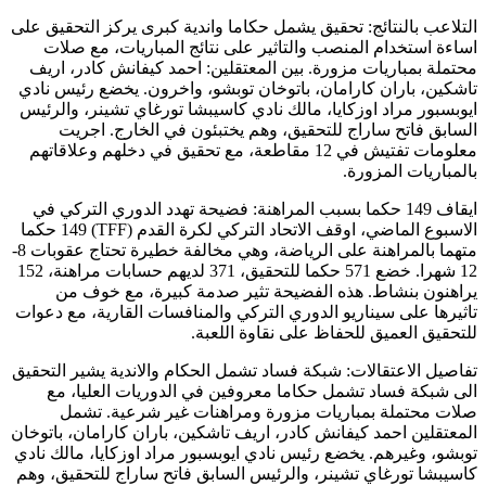
 بالنتائج: تحقيق يشمل حكاما واندية كبرى يركز التحقيق على
ستخدام المنصب والتاثير على نتائج المباريات، مع صلات
بمباريات مزورة. بين المعتقلين: احمد كيفانش كادر، اريف
 باران كارامان، باتوخان توبشو، واخرون. يخضع رئيس نادي
ر مراد اوزكايا، مالك نادي كاسيبشا تورغاي تشينر، والرئيس
فاتح ساراج للتحقيق، وهم يختبئون في الخارج. اجريت
معلومات تفتيش في 12 مقاطعة، مع تحقيق في دخلهم وعلاقاتهم
يات المزورة.
ايقاف 149 حكما بسبب المراهنة: فضيحة تهدد الدوري التركي في
الاسبوع الماضي، اوقف الاتحاد التركي لكرة القدم (TFF) 149 حكما
متهما بالمراهنة على الرياضة، وهي مخالفة خطيرة تحتاج عقوبات 8-
12 شهرا. خضع 571 حكما للتحقيق، 371 لديهم حسابات مراهنة، 152
ن بنشاط. هذه الفضيحة تثير صدمة كبيرة، مع خوف من
 على سيناريو الدوري التركي والمنافسات القارية، مع دعوات
 العميق للحفاظ على نقاوة اللعبة.
الاعتقالات: شبكة فساد تشمل الحكام والاندية يشير التحقيق
ة فساد تشمل حكاما معروفين في الدوريات العليا، مع
حتملة بمباريات مزورة ومراهنات غير شرعية. تشمل
ين احمد كيفانش كادر، اريف تاشكين، باران كارامان، باتوخان
وغيرهم. يخضع رئيس نادي ايوبسبور مراد اوزكايا، مالك نادي
 تورغاي تشينر، والرئيس السابق فاتح ساراج للتحقيق، وهم