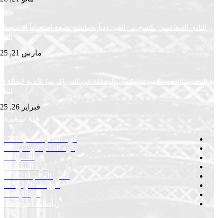
ي الصفاقسي يكتسح بدر العين ودياً بخماسية نظيفة استعداداً للاستحقاقات
القادمة
مارس 21, 2025
ب الذهبي البنزرتي يكتفي بالوصافة في كأس إفريقيا للأندية البطلة لكرة
الطاولة
فبراير 26, 2025
فئة شعبية
كرة القدم العالمية
1291
كرة القدم التونسية
422
التنس
293
كرة السلة
234
كأس العالم 2026
211
الرابطة الأولى
197
كرة اليد
159
رياضات أخرى
146