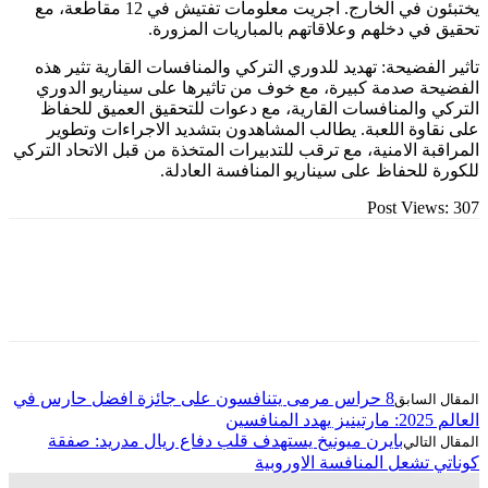
يختبئون في الخارج. اجريت معلومات تفتيش في 12 مقاطعة، مع
ي دخلهم وعلاقاتهم بالمباريات المزورة.
لفضيحة: تهديد للدوري التركي والمنافسات القارية تثير هذه
 صدمة كبيرة، مع خوف من تاثيرها على سيناريو الدوري
والمنافسات القارية، مع دعوات للتحقيق العميق للحفاظ
وة اللعبة. يطالب المشاهدون بتشديد الاجراءات وتطوير
ة الامنية، مع ترقب للتدبيرات المتخذة من قبل الاتحاد التركي
للحفاظ على سيناريو المنافسة العادلة.
Post Vie
8 حراس مرمى يتنافسون على جائزة افضل حارس في
بايرن ميونيخ يستهدف قلب دفاع ريال مدريد: صفقة
تشعل المنافسة الاوروبية