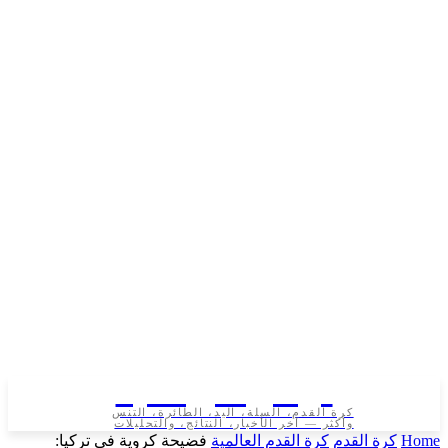
تونس الرياضية
كرة القدم، السلة، اليد، الطائرة، التنس
وأكثر — آخر الأخبار، النتائج، والتحليلات
رة القدم
كرة القدم العالمية
فضيحة كروية في تركيا: