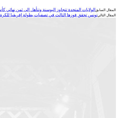
الولايات المتحدة تتجاوز البوسنة وتتأهل إلى ثمن نهائي كأس ال
تونس تحقق فوزها الثالث في تصفيات بطولة إفريقيا للكرة الطا