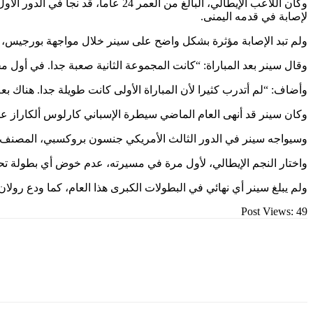
وكان اللاعب الإيطالي، البالغ من
لإصابة في قدمه اليمنى.
ولم تبد الإصابة مؤثرة بشكل واضح على سينر خلال مواجهة بورجيس، لكنه وجد صعوبة في
وقال سينر بعد المباراة: “كانت المجموعة الثانية صعبة جدا. في أول م
وأضاف: “لم أتدرب كثيرا لأن المباراة الأولى كانت طويلة جدا. هناك 
وكان سينر قد أنهى العام الماضي سيطرة الإسباني كارلوس ألكاراز على
وسيواجه سينر في الدور الثالث الأمريكي جنسون بروكسبي، المصنف 81 عالميا، في اختبار جديد يسعى من خلاله إلى رفع مستواه تدريجيا
واختار النجم الإيطالي، لأول مرة في مسيرته، عدم خوض أي بطولة تح
ولم يبلغ سينر أي نهائي في البطولات الكبرى هذا العام، كما ودع رول
Post Views:
49