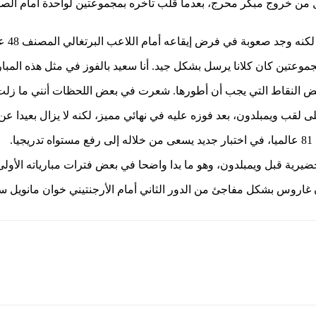
 العمر 24 عاما، قد نجا في الدور الأول من خروج مبكر محرج، بعدما قلب تأخره بمجموع
 فرض إيقاعه أمام اللاعب البرتغالي المصنف 48 عالميا، خصوصا في أول مجموعتين.
جموعتين كان كلانا يرسل بشكل جيد. أنا سعيد بالفوز في مثل هذه المبا
بعض النقاط التي يجب أن أطورها. شعرت في بعض اللحظات أنني ما زلت ب
 لقب ويمبلدون، بعد فوزه عليه في نهائي مميز، لكنه لا يزال بعيدا عن
.
ضيرية قبل ويمبلدون، وهو ما بدا واضحا في بعض فترات مبارياته الأول
ان غاروس بشكل مفاجئ من الدور الثاني أمام الأرجنتيني خوان مانويل 