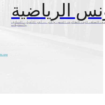
نس الرياضية
م، السلة، اليد، الطائرة، التنس وأكثر — آخر الأخبار، النتائج،
والتحليلات
منصة إخبارية رياضية مستقلة تغطي أخبار الرياضة
اتصل بنا:
ts.org