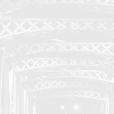
النادي ا
المضرب ا