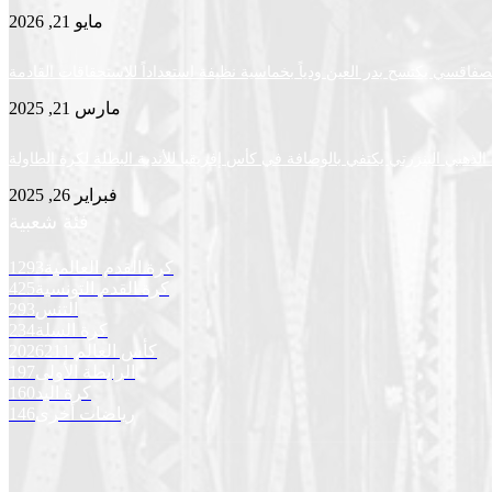
مايو 21, 2026
لصفاقسي يكتسح بدر العين ودياً بخماسية نظيفة استعداداً للاستحقاقات القادمة
مارس 21, 2025
لذهبي البنزرتي يكتفي بالوصافة في كأس إفريقيا للأندية البطلة لكرة الطاولة
فبراير 26, 2025
فئة شعبية
كرة القدم العالمية
1293
كرة القدم التونسية
425
التنس
293
كرة السلة
234
كأس العالم 2026
211
الرابطة الأولى
197
كرة اليد
160
رياضات أخرى
146