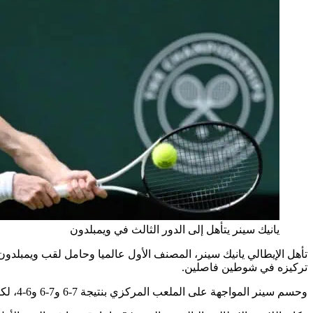
يانيك سينر يتأهل إلى الدور الثالث في ويمبلدون
تأهل الإيطالي يانيك سينر، المصنف الأول عالميا وحامل لقب ويمبلدون
تركيزه في شوطين فاصلين.
وحسم سينر المواجهة على الملعب المركزي بنتيجة 7-6 و7-6 و6-4، لكنه لم يظهر مرة أخرى بأفضل مستوياته، رغم نجاحه في إدارة اللحظات الحاسمة وتجنب أي تعقيد إضافي.