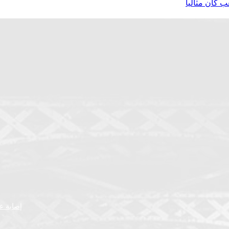
 كان مثالياً
إصابة عض