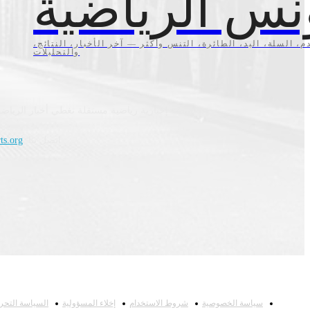
نس الرياضية
م، السلة، اليد، الطائرة، التنس وأكثر — آخر الأخبار، النتائج،
والتحليلات
منصة إخبارية رياضية مستقلة تغطي أخبار الرياضة
اتصل بنا:
ts.org
سياسة الخصوصية
شروط الاستخدام
إخلاء المسؤولية
السياسة التحري