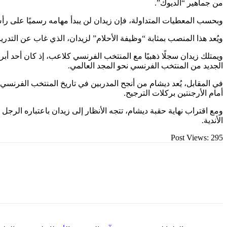
من جماهير “الديوك”.
وبحسب المعطيات المتداولة، فإن زيدان لن يبدأ مهامه رسميًا على رأس الجهاز الفني للمن
ويُعد هذا المنصب بمثابة “وظيفة الأحلام” لزيدان، الذي غاب عن التدريب منذ عام 2021، عندما أنهى فترته الثانية مع ريال مدريد، مفضلًا انتظار المشروع المناسب للعودة إلى عا
الجديد من المنتخب الفرنسي نحو المجد العالمي.
أمام الأرجنتين بركلات الترجيح.
ومع اقتراب نهاية حقبة ديشام، تتجه الأنظار إلى زيدان باعتباره ا
الأندية.
Post Views:
295