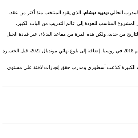
ديدييه ديشام
، الذي يقود المنتخب منذ أكثر من عقد.
أحد أبرز نجوم التتويج التاريخي بكأس العالم 1998، والآن سيحاول إعادة كتابة التاريخ من جديد، ولكن هذه المرة من مقاعد البدلاء، عبر قيادة الجيل
في المقابل، يُعد ديشام من أنجح المدربين في تاريخ المنتخب الفرنسي، بعدما تولى المسؤولية عام 2012، وقاد الفريق للتتويج بلقب كأس العالم 2018 في روسيا، إضافة إلى بلوغ نهائي مونديال 2022، قبل الخسارة
برته الكبيرة كلاعب أسطوري ومدرب حقق إنجازات لافتة على مستوى