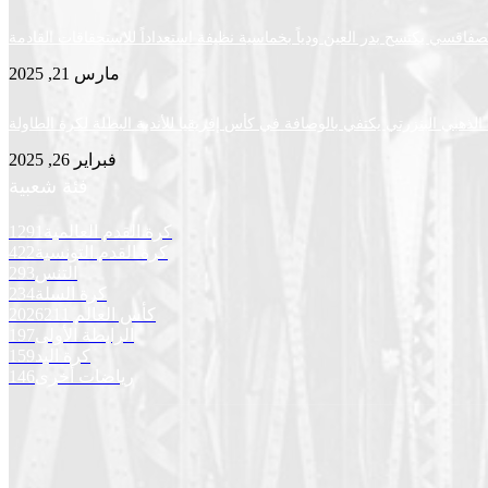
لصفاقسي يكتسح بدر العين ودياً بخماسية نظيفة استعداداً للاستحقاقات القادمة
مارس 21, 2025
لذهبي البنزرتي يكتفي بالوصافة في كأس إفريقيا للأندية البطلة لكرة الطاولة
فبراير 26, 2025
فئة شعبية
كرة القدم العالمية
1291
كرة القدم التونسية
422
التنس
293
كرة السلة
234
كأس العالم 2026
211
الرابطة الأولى
197
كرة اليد
159
رياضات أخرى
146