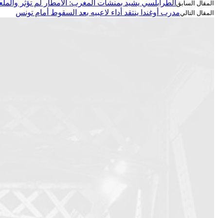
الطرابلسي يشيد بمنشآت المغرب: الأمطار لم تؤثر والملعب
مدرب أوغندا ينتقد أداء لاعبيه بعد السقوط أمام تونس