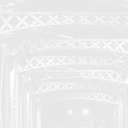
النادي ا
المضرب ا