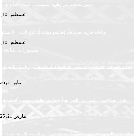
سينر ينسحب من بطولة سينسيناتي بسبب إصابة في الركبة
أغسطس 10, 2026
اتحادات قارية تصعد ضد إنفانتينو وتؤكد أن كرة القدم «لا يملكها فرد»
أغسطس 10, 2026
منشورات شائعة
ضلية تربك تحضيرات نيمار بعد استدعائه لقائمة البرازيل في كأس العالم
2026
مايو 21, 2026
ي الصفاقسي يكتسح بدر العين ودياً بخماسية نظيفة استعداداً للاستحقاقات
القادمة
مارس 21, 2025
ب الذهبي البنزرتي يكتفي بالوصافة في كأس إفريقيا للأندية البطلة لكرة