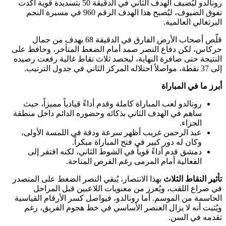
رونالدو ليُضيف الهدف الثاني في الدقيقة 50 بتسديدة قوية أكدت
تفوق الضيوف، ليُصبح هذا الهدف الرقم 960 في مسيرة النجم
ي العالمية.
قلّص أصحاب الأرض الفارق في الدقيقة 68 بهدف من جمال
 لكن دفاع النصر صمد أمام الضغط المتأخر، وحافظ على
 حتى صافرة النهاية، ليحصد ثلاث نقاط غالية رفعت رصيده
 في المباراة
ونالدو لعب المباراة كاملة وقدم أداءً قيادياً مميزاً، حيث
اهم في الهدف الثاني بذكائه وحضوره الدائم داخل منطقة
لجزاء.
بد الرحمن غريب أظهر سرعة ودقة في اللمسة الأولى،
كان له دور كبير في فتح المباراة مبكراً.
مشق قدم أداءً قوياً في الشوط الثاني، لكنه افتقر إلى
لفعالية أمام المرمى رغم الفرص المتاحة.
نقاط الثلاث
بهذا الانتصار، يُبقي النصر الضغط على المتصدر
 اللقب، ويُعزز من معنويات اللاعبين قبل المراحل
 من الموسم. أما رونالدو، فيواصل كسر الأرقام القياسية
أنه لا يزال العنصر الأساسي في خط هجوم الفريق، رغم
في السن.