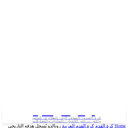
تونس الرياضية
كرة القدم، السلة، اليد، الطائرة، التنس
وأكثر — آخر الأخبار، النتائج، والتحليلات
رة القدم
كرة القدم العربية
رونالدو يُسجل هدفه التاريخي