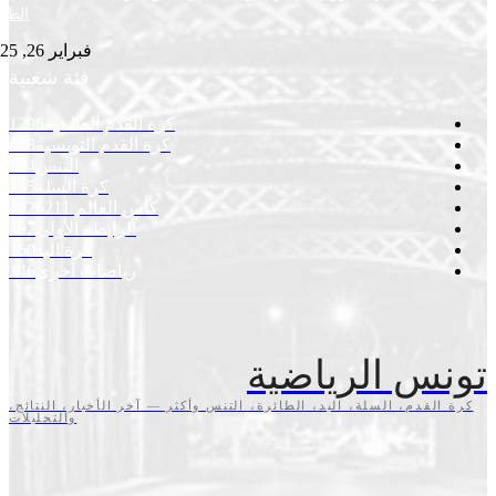
الطاولة
فبراير 26, 2025
فئة شعبية
كرة القدم العالمية
1296
كرة القدم التونسية
428
التنس
294
كرة السلة
235
كأس العالم 2026
211
الرابطة الأولى
197
كرة اليد
160
رياضات أخرى
146
س الرياضية
قدم، السلة، اليد، الطائرة، التنس وأكثر — آخر الأخبار، النتائج،
والتحليلات