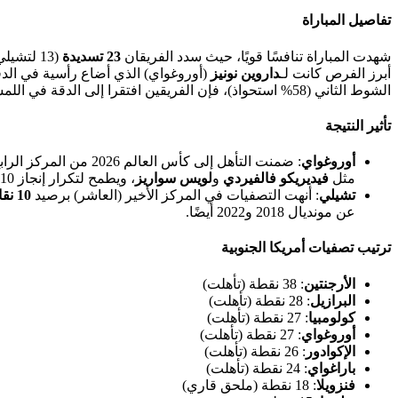
تفاصيل المباراة
شهدت المباراة تنافسًا قويًا، حيث سدد الفريقان
23 تسديدة
(13 لتشيلي و10 لأوروغواي)، لكن الدفاع المحكم وحارسي المرمى،
أبرز الفرص كانت لـ
داروين نونيز
(أوروغواي) الذي أضاع رأسية في الدقيقة 
الشوط الثاني (58% استحواذ)، فإن الفريقين افتقرا إلى الدقة في اللمسة الأخيرة.
تأثير النتيجة
أوروغواي
: ضمنت التأهل إلى كأس العالم 2026 من المركز الرابع برصيد
مثل
فيديريكو فالفيردي
و
لويس سواريز
، ويطمح لتكرار إنجاز 2010 (المركز الرابع).
تشيلي
: أنهت التصفيات في المركز الأخير (العاشر) برصيد
10 نقاط
عن مونديال 2018 و2022 أيضًا.
ترتيب تصفيات أمريكا الجنوبية
الأرجنتين
: 38 نقطة (تأهلت)
البرازيل
: 28 نقطة (تأهلت)
كولومبيا
: 27 نقطة (تأهلت)
أوروغواي
: 27 نقطة (تأهلت)
الإكوادور
: 26 نقطة (تأهلت)
باراغواي
: 24 نقطة (تأهلت)
فنزويلا
: 18 نقطة (ملحق قاري)