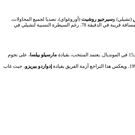
(تشيلي) و
سيرجيو روشيت
(أوروغواي)، تصديا لجميع المحاولات.
(تشيلي) الذي أطاح بكرة فوق العارضة من مسافة قريبة في الدقيقة 78. رغم السيطرة النسبية لتشيلي في
مارسيلو بيلسا
، على نجوم
إدواردو بيريزو
، حيث غاب