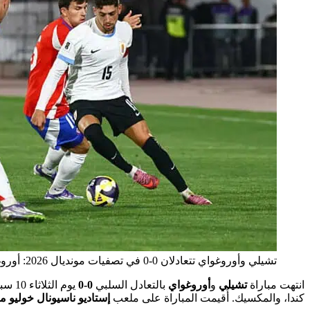
تشيلي وأوروغواي تتعادلان 0-0 في تصفيات مونديال 2026: أوروغواي تتأهل وتشيلي في القاع
انتهت مباراة
تشيلي
و
أوروغواي
بالتعادل السلبي
0-0
يوم الثلاثاء 10 سبتمبر 2025، ضمن الجولة الثامنة عشرة والأخيرة من تصفيات أمريكا الجنوبية المؤهلة لـ
كندا، والمكسيك. أُقيمت المباراة على ملعب
إستاديو ناسيونال خوليو ما