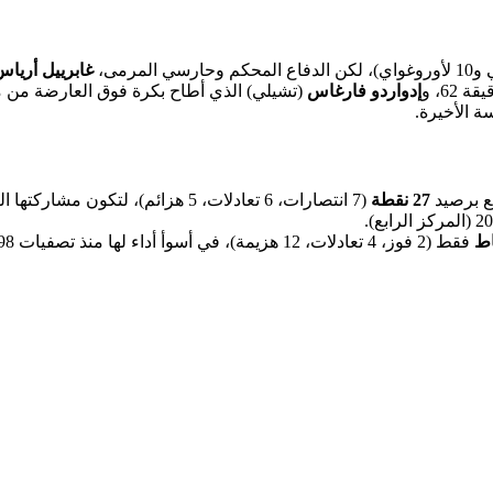
غابرييل أرياس
62، و
إدواردو فارغاس
27 نقطة
(7 انتصارات، 6 تعادلات، 5 هزائم)، لتكون مشاركتها الـ15 في المونديال. يعتمد المنتخب، بقيادة
فقط (2 فوز، 4 تعادلات، 12 هزيمة)، في أسوأ أداء لها منذ تصفيات 1998. ويعكس هذا التراجع أزمة الفريق بقيادة