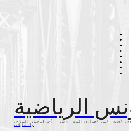
نس الرياضية
م، السلة، اليد، الطائرة، التنس وأكثر — آخر الأخبار، النتائج،
والتحليلات