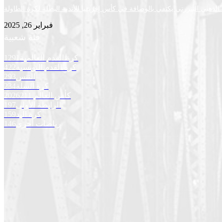
لذهبي البنزرتي يكتفي بالوصافة في كأس إفريقيا للأندية البطلة لكرة الطاولة
فبراير 26, 2025
فئة شعبية
كرة القدم العالمية
1291
كرة القدم التونسية
422
التنس
293
كرة السلة
234
كأس العالم 2026
211
الرابطة الأولى
197
كرة اليد
159
رياضات أخرى
146