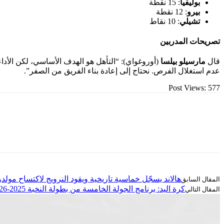
بوليفيا
: 15 نقطة
بيرو
: 12 نقطة
تشيلي
: 10 نقاط
تصريحات المدربين
قال
مارسيلو بيلسا
(أوروغواي): “التأهل هو الهدف الأساسي، لكن الأداء
عدم استغلال الفرص. نحتاج إلى إعادة بناء الفريق من الصفر”.
Post Views:
577
هالاند يسجّل خماسية تاريخية ويقود النرويج لاكتساح مولدوفا 1
كرة اليد: برنامج الجولة الخامسة من بطولة النخبة 2025-2026