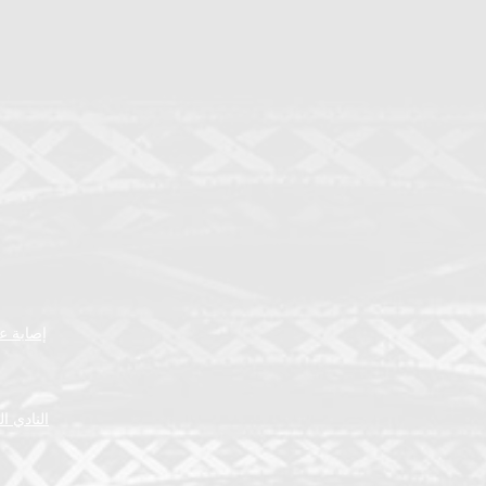
إصابة عض
النادي ا