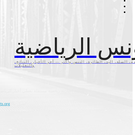
نس الرياضية
م، السلة، اليد، الطائرة، التنس وأكثر — آخر الأخبار، النتائج،
والتحليلات
منصة إخبارية رياضية مستقلة تغطي أخبار الرياضة
اتصل بنا:
ts.org