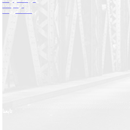
الرابطة الأولى
197
كرة اليد
159
رياضات أخرى
146
تابعنا