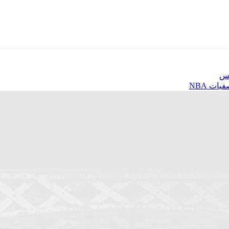
نس
ات NBA