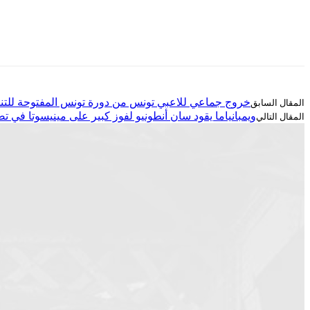
خروج جماعي للاعبي تونس من دورة تونس المفتوحة للت
ويمبانياما يقود سان أنطونيو لفوز كبير على مينيسوتا في تصفي