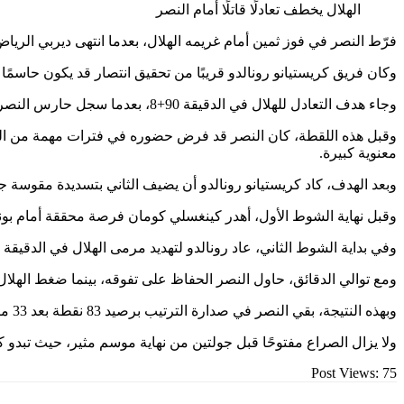
الهلال يخطف تعادلًا قاتلًا أمام النصر
فرّط النصر في فوز ثمين أمام غريمه الهلال، بعدما انتهى ديربي الرياض بالتعادل 1-1، مساء الثلاثاء، ضمن منافسات الجولة 32 من الدوري
وكان فريق كريستيانو رونالدو قريبًا من تحقيق انتصار قد يكون حاسمًا 
وجاء هدف التعادل للهلال في الدقيقة 90+8، بعدما سجل حارس النصر بالخطأ في مرماه، إثر اختلال توازنه بعد احتكاك مع أحد مدافعيه، ليمنح الفريق الأزرق نقطة ثمينة حافظت على حظوظه في المنافسة.
معنوية كبيرة.
وبعد الهدف، كاد كريستيانو رونالدو أن يضيف الثاني بتسديدة مقوسة جم
وقبل نهاية الشوط الأول، أهدر كينغسلي كومان فرصة محققة أمام بونو، 
وفي بداية الشوط الثاني، عاد رونالدو لتهديد مرمى الهلال في الدقيقة 47، غير أن محاولته علت العارضة، ليستمر تقدم النصر بهدف واحد فقط، وهو ما أبقى الهلال داخل المباراة حتى النهاية.
ومع توالي الدقائق، حاول النصر الحفاظ على تفوقه، بينما ضغط الهلال بح
وبهذه النتيجة، بقي النصر في صدارة الترتيب برصيد 83 نقطة بعد 33 مباراة، فيما رفع الهلال رصيده إلى 78 نقطة مع مباراة ناقصة.
ولا يزال الصراع مفتوحًا قبل جولتين من نهاية موسم مثير، حيث تبد
Post Views:
75