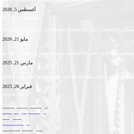
أغسطس 5, 2026
منشورات شائعة
لية تربك تحضيرات نيمار بعد استدعائه لقائمة البرازيل في كأس العالم 2026
مايو 21, 2026
لصفاقسي يكتسح بدر العين ودياً بخماسية نظيفة استعداداً للاستحقاقات القادمة
مارس 21, 2025
لذهبي البنزرتي يكتفي بالوصافة في كأس إفريقيا للأندية البطلة لكرة الطاولة
فبراير 26, 2025
فئة شعبية
كرة القدم العالمية
1290
كرة القدم التونسية
419
التنس
292
كرة السلة
234
كأس العالم 2026
211