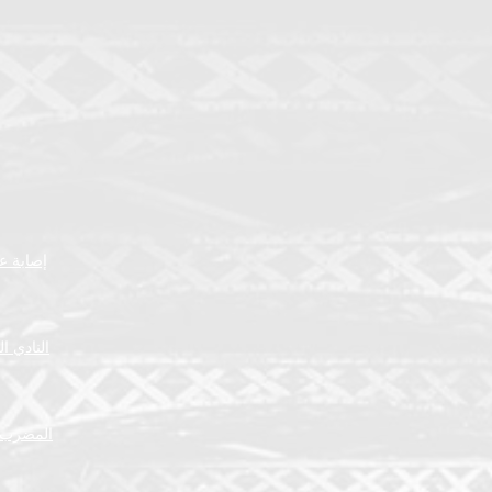
إصابة عض
النادي ا
المضرب ا