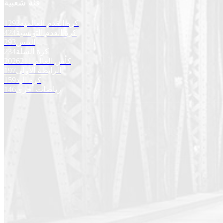
فئة شعبية
كرة القدم العالمية
1293
كرة القدم التونسية
424
التنس
293
كرة السلة
234
كأس العالم 2026
211
الرابطة الأولى
197
كرة اليد
159
رياضات أخرى
146