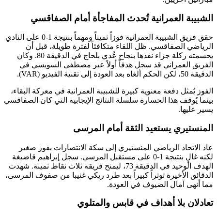
ة العمرانية تُحدث المفاجأة أمام الصفاقسي
حقق فريق الشبيبة العمرانية فوزاً ثميناً ومهماً بنتيجة 1-0 على النادي
 الصفاقسي. ظل اللقاء متكافئاً لفترة طويلة، قبل أن
يحسمته ركلة جزاء نفذها بنجاح عُدي بلحاج في الدقيقة 80. وكان
العمراني قد سجل هدفاً أولاً عبر مصطفى السويسي في
و (VAR).
ُمثل دفعة معنوية كبيرة للشبيبة العمرانية في معركة البقاء،
ُوقف هذا الخسارة سلسلة النتائج الإيجابية التي كان الصفاقسي
يها.
يري يستعيد الثقة أمام المرسى
تحاد الرياضي المنستيري إلى سكة الانتصارات بفوز صغير
لكنه غالٍ بنتيجة 1-0 على مستقبل المرسى. سجل إبراهيم قاضيغة
الهدف الوحيد في الدقيقة 73، ليمنح فريقه ثلاث نقاط ثمينة. شهدت
 الأخيرة توتراً كبيراً بعد طرد ريكي غنيبا من صفوف المرسى،
ى آمال الضيوف في العودة.
ن بلا أهداف في قابس والمتلوي