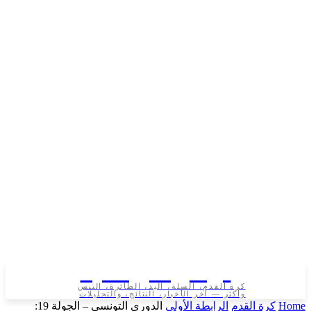
تونس الرياضية
كرة القدم، السلة، اليد، الطائرة، التنس
وأكثر — آخر الأخبار، النتائج، والتحليلات
رة القدم
الرابطة الأولى
الدوري التونسي – الجولة 19: