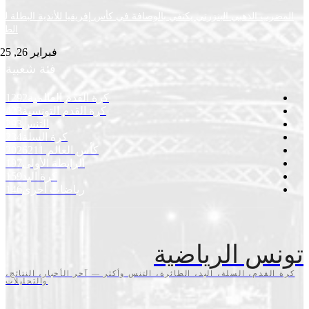
ب الذهبي البنزرتي يكتفي بالوصافة في كأس إفريقيا للأندية البطلة لكرة
الطاولة
فبراير 26, 2025
فئة شعبية
كرة القدم العالمية
1292
كرة القدم التونسية
423
التنس
293
كرة السلة
234
كأس العالم 2026
211
الرابطة الأولى
197
كرة اليد
159
رياضات أخرى
146
س الرياضية
قدم، السلة، اليد، الطائرة، التنس وأكثر — آخر الأخبار، النتائج،
والتحليلات