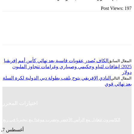
Post Vie
الكاف يُصدر عقوبات قاسية بعد نهائي كأس أمم إفريقيا
20: إيقافات لثياو وحكيمي وصيباري وغرامات تتجاوز المليون
النادي الإفريقي يتوج بلقب بطولة دبي الدولية لكرة السلة
ئي قوي
اختيارات المحرر
لكاميرون تتعادل مع الرأس الأخضر وتضرب موعدا مع نيجيريا في ربع النهائي
أغسطس 7, 2026