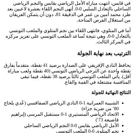
، انتهت مباراة الأمل الرياضي بقابس والنجم الرياضي
الساحلي بالتعادل السلبي 0-0. أنهى النجم اللقاء بعشرة لاعبين بعد
طرد محمد أمين بن عمر في الدقيقة 81، دون أن يتمكن الفريقان
لال الفرص المتاحة.
المتلوي، فانتهى اللقاء بين نجم المتلوي والملعب التونسي
بالتعادل 0-0، وهي نتيجة تُساعد الملعب التونسي على تعزيز مركزه
كز الثالث.
ب بعد نهاية الجولة
يحافظ النادي الإفريقي على الصدارة برصيد 41 نقطة، متقدماً بفارق
نقطة واحدة عن الترجي الرياضي التونسي (40 نقطة ولعب مباراة
أقل). يأتي الملعب التونسي ثالثاً برصيد 38 نقطة، فيما تبقى
ة مشتعلة في القمة والقاع.
النهائية للجولة
الشبيبة العمرانية 1-0 النادي الرياضي الصفاقسي (عُدي بلحاج
ن ضربة جزاء)
الاتحاد الرياضي المنستيري 1-0 مستقبل المرسى (إبراهيم
اضيغة 73′)
أمل الرياضي بقابس 0-0 النجم الرياضي الساحلي
م المتلوي 0-0 الملعب التونسي