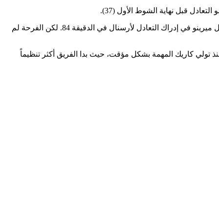
بعد الاستراحة، قلب مانشستر يونايتد الطاولة تماماً؛ سجل باتريك دورغو الهدف الثاني في الدقيقة 51، ثم واصل الفريق الضغط حتى نجح ميكيل ميرينو في إدراك التعادل لأرسنال في الدقيقة 84. لكن الفرحة لم
نذ تولي كاريك المهمة بشكل مؤقت، حيث بدا الفريق أكثر تنظيماً