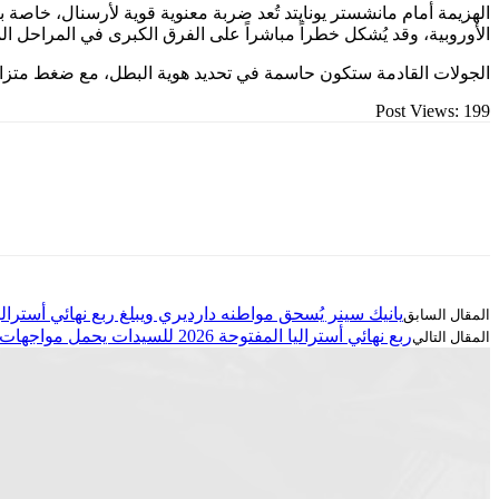
الهزيمة أمام مانشستر يونايتد تُعد ضربة معنوية قوية لأرسنال، خاصة بع
الأوروبية، وقد يُشكل خطراً مباشراً على الفرق الكبرى في المراحل الم
الجولات القادمة ستكون حاسمة في تحديد هوية البطل، مع ضغط متزايد
Post Views:
199
يانيك سينر يُسحق مواطنه دارديري ويبلغ ربع نهائي أسترا
ربع نهائي أستراليا المفتوحة 2026 للسيدات يحمل مواجهات من العيار الثقيل