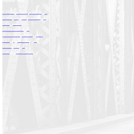
كرة القدم العالمية
1293
كرة القدم التونسية
424
التنس
293
كرة السلة
234
كأس العالم 2026
211
الرابطة الأولى
197
كرة اليد
160
رياضات أخرى
146