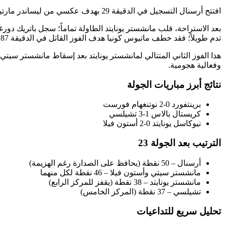
افتتح أرسنال التسجيل في الدقيقة 29 بهدف عكسي من ليساندر مارتينيز، لكن الرد كان سريعاً ومُحكماً من الضيوف؛ حيث أدرك برايان مبيومو التعادل قبل نهاية الشوط الأول (37).
تدم طويلاً؛ فقد خطف ماتيوس كونيا هدف الفوز القاتل في الدقيقة 87، ليُنهي المباراة بانتصار مذهل خارج الديار.
هذا الفوز الثاني المتتالي لمانشستر يونايتد بعد إسقاط مانشستر سيتي
وفعالية هجومية.
نتائج أبرز مباريات الجولة
برينتفورد 0-2 نوتنغهام فورست
كريستال بالاس 1-3 تشيلسي
نيوكاسل يونايتد 0-2 أستون فيلا
الترتيب بعد الجولة 23
أرسنال – 50 نقطة (يحافظ على الصدارة رغم الهزيمة)
مانشستر سيتي وأستون فيلا – 46 نقطة لكل منهما
مانشستر يونايتد – 38 نقطة (يقفز للمركز الرابع)
تشيلسي – 37 نقطة (المركز الخامس)
تحليل سريع للتداعيات