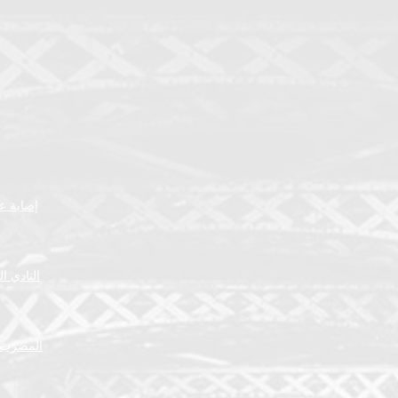
إصابة عض
النادي ا
المضرب ا