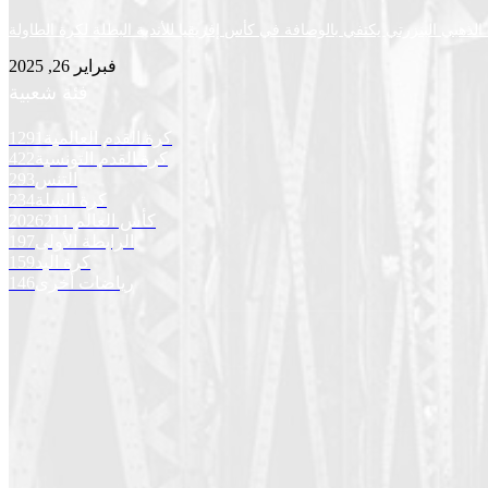
لذهبي البنزرتي يكتفي بالوصافة في كأس إفريقيا للأندية البطلة لكرة الطاولة
فبراير 26, 2025
فئة شعبية
كرة القدم العالمية
1291
كرة القدم التونسية
422
التنس
293
كرة السلة
234
كأس العالم 2026
211
الرابطة الأولى
197
كرة اليد
159
رياضات أخرى
146