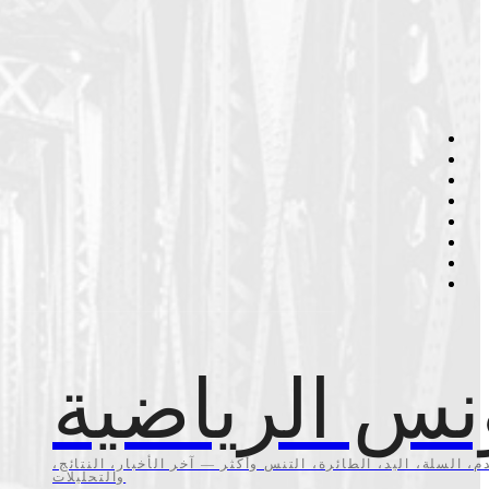
نس الرياضية
م، السلة، اليد، الطائرة، التنس وأكثر — آخر الأخبار، النتائج،
والتحليلات