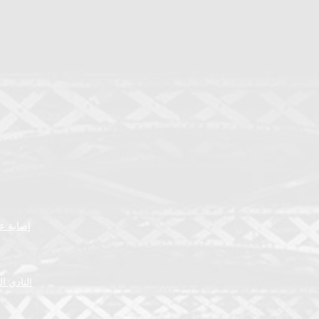
إصابة عض
النادي ا