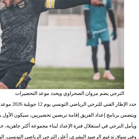
الترجي يضم مروان الصحراوي ويحدد موعد التحضيرات
حدد الإطار الفني للترجي الرياضي التونسي يوم 12 جويلية 2026 موعدا لانطلاق تحضيرات الفريق للموسم الرياضي الجديد 2026-2027، وذلك تحت إشراف المدرب الروماني لورينتيو ريجيكامف.
ويتضمن برنامج إعداد الفريق إقامة تربصين تحضيريين، سيكون الأول بم
ويأمل الترجي في استغلال فترة الإعداد لبناء مجموعة أكثر جاهزية، 
وفي سياق تدعيم الرصيد البشري، أعلن الترجي الرياضي التونسي، اليوم