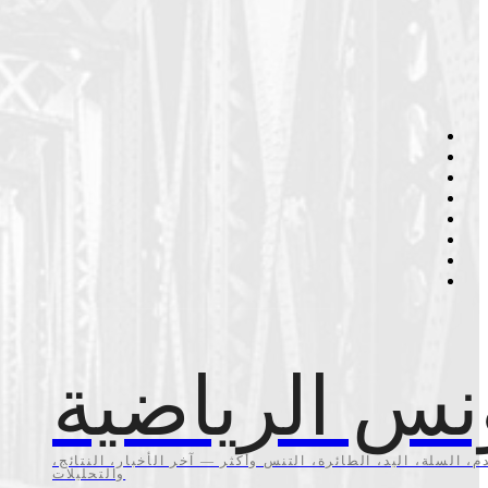
نس الرياضية
م، السلة، اليد، الطائرة، التنس وأكثر — آخر الأخبار، النتائج،
والتحليلات