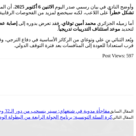
وأوضح النادي في بيان رسمي صدر اليوم
الاثنين 6 أكتوبر 2025
، أن الم
تشكل خطراً
على اللاعب، لكنه سيخضع لمزيد من الفحوصات الرقابية لل
أما زميله الجزائري
محمد أمين توغاي
، فقد تعرض بدوره إلى
إصابة عض
لتحديد
موعد استئناف التدريبات تدريجياً
.
ويُعد الثنائي بن علي وتوغاي من الركائز الأساسية في دفاع الترجي، 
قرب استعداداً للعودة إلى المنافسات بعد فترة التوقف الدولي.
Post Views:
597
مفاجأة مدوية في شنغهاي: سينر ينسحب من دور الـ32 وجريكسبور يواصل التألق
كرة السلة التونسية: برنامج الجولة الرابعة من البطولة الوطنية