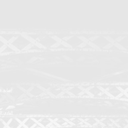
إصابة عض
النادي ا