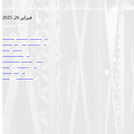
لذهبي البنزرتي يكتفي بالوصافة في كأس إفريقيا للأندية البطلة لكرة الطاولة
فبراير 26, 2025
فئة شعبية
كرة القدم العالمية
1291
كرة القدم التونسية
422
التنس
293
كرة السلة
234
كأس العالم 2026
211
الرابطة الأولى
197
كرة اليد
159
رياضات أخرى
146