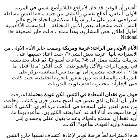
ن الوقت قد حان لأتراجع قليلا وأضع نفسي في المرتبة
 أتنفس، أعالج نفسي وأكتشف من جديد متعة العيش ببساطة.
ي تسير على ما يرام، وأنا أستكشف الحياة خارج عالم
كنت مشغولة ببعض الأمور المختلفة – المؤسسة، الأكاديمية.
أحاول إطلاق بعض المشاريع، وهذا ممتع”، قالت جابر لصحيفة The
N
الأولى من الراحة: غريبة ومربكة
وصفت جابر الأيام الأولى من
حة بأنها “غريبة بعض الشيء”، حيث اعتاد جسمها على
تدريبات مكثفة تصل إلى 6-7 ساعات أسبوعيًا، ثم فجأة يجد نفسه
ن الراحة والأكل والشواطئ. “كنت أفكر: ‘ماذا أفعل، ما
 أضافت، مشيرة إلى أنها منذ سن السادسة تركز على
ات والمسابقات، دون شعور بالحرية الحقيقية، حيث كانت
جازات محسوبة لعدم تفويت التدريبات.
 فقدان السعادة في التنس، لكن عودة محتملة
اعترفت
أن المكان الذي تعيش فيه أصبح مصدر حزن واكتئاب، وخافت
العثور على السعادة في الملعب مرة أخرى. “لكنني لا أعتقد
سيحدث. أنا لا أتقاعد، كما يعتقد الكثيرون، سأعود يوما ما.
ط أن أستمتع بالحياة، وعندما يقول عقلي وجسدي إنني
وأريد العودة، سأعود”، أكدت.
ستراحة تُعدُّ فرصة لجابر لإعادة اكتشاف نفسها خارج التنس،