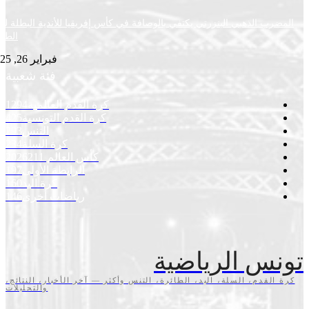
ب الذهبي البنزرتي يكتفي بالوصافة في كأس إفريقيا للأندية البطلة لكرة
الطاولة
فبراير 26, 2025
فئة شعبية
كرة القدم العالمية
1294
كرة القدم التونسية
425
التنس
293
كرة السلة
234
كأس العالم 2026
211
الرابطة الأولى
197
كرة اليد
160
رياضات أخرى
146
س الرياضية
قدم، السلة، اليد، الطائرة، التنس وأكثر — آخر الأخبار، النتائج،
والتحليلات