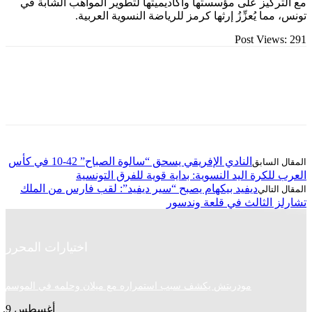
كيز على مؤسستها وأكاديميتها لتطوير المواهب الشابة في
ا يُعزِّزُ إرثها كرمز للرياضة النسوية العربية.
Post Vie
النادي الإفريقي يسحق “سالوة الصباح” 42-10 في كأس
لكرة اليد النسوية: بداية قوية للفرق التونسية
ديفيد بيكهام يصبح “سير ديفيد”: لقب فارس من الملك
الثالث في قلعة وندسور
اختيارات المحرر
مودريتش يكشف سبب استمراره مع ميلان وحلمه في الموسم الجديد
أغسطس 9, 2026