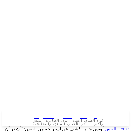
تونس الرياضية
كرة القدم، السلة، اليد، الطائرة، التنس
وأكثر — آخر الأخبار، النتائج، والتحليلات
لتنس
أونس جابر تكشف عن استراحة من التنس: “أشعر أن