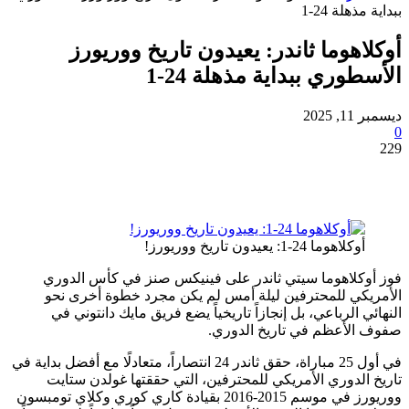
لة 24-1
هوما ثاندر: يعيدون تاريخ ووريورز
وري ببداية مذهلة 24-1
20
لاهوما 24-1: يعيدون تاريخ ووريورز!
كلاهوما سيتي ثاندر على فينيكس صنز في كأس الدوري
كي للمحترفين ليلة أمس لم يكن مجرد خطوة أخرى نحو
 الرباعي، بل إنجازاً تاريخياً يضع فريق مايك دانتوني في
لأعظم في تاريخ الدوري.
في أول 25 مباراة، حقق ثاندر 24 انتصاراً، متعادلًا مع أفضل بداية في
لدوري الأمريكي للمحترفين، التي حققتها غولدن ستايت
ووريورز في موسم 2015-2016 بقيادة كاري كوري وكلاي تومبسون