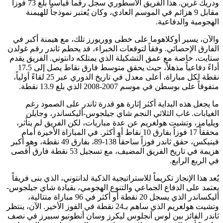
ودريك غرين. هذا الفريق الأسطوري سجل رقماً قياسياً بلغ 73 فوزاً
مقابل 9 هزائم في الموسم العادي، وكان يُعتبر نموذجاً للهيمنة
ة والدفاعية.
يسير أوكلاهوما على خطى ووريورز تلك، مع هيمنة أكبر في
الإحصائي. وفقاً لتوقعات الخبراء، قد يحطم ثاندر رقم غولدن
خاصة مع عمق التشكيلة الذي يمتلكه دانتوني. الفريق يقدم
أداءً دفاعياً مذهلاً، حيث يحقق متوسط فارق نقاط يصل إلى 17.5
نقطة لكل مباراة، أعلى معدل في تاريخ الدوري عبر 25 لقاءً أولياً،
بوسطن في موسم 2007-2008 الذي بلغ 13.9 نقطة.
 هذه البداية أكثر إثارة هو قدرة ثاندر على الصمود رغم
ت. غاب الثلاثي النجم شاي جيلجوس-أليكساندر، وجايلن
، وتشيت هولغريم عن عدة مباريات، لكن الفريق لم يتأثر،
محققاً 17 فوزاً بفارق 10 نقاط أو أكثر. في المباراة الأخيرة أمام
فينيكس، حقق ثاندر فوزاً ساحقاً 138-89، بفارق 49 نقطة، وهو أكبر
هزيمة في تاريخ الفريق المضيف، مع تسجيل 53 نقطة فارق أقصى
 الرابع.
 الإنجاز تكريماً للاستراتيجية الذكية لدانتوني، الذي بنى فريقاً
لى الدفاع الجماعي والتنوع الهجومي، بقيادة شاي جيلجوس-
أليكساندر الذي يسجل 20 نقطة أو أكثر في 96 مباراة متتالية،
وتشيت هولغريم الذي ساهم بـ24 نقطة في الفوز الأخير. الآن، ينتظر
لفائز بين لوس أنجلوس ليكرز وسان أنطونيو سبيرز في نصف