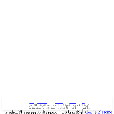
تونس الرياضية
كرة القدم، السلة، اليد، الطائرة، التنس
وأكثر — آخر الأخبار، النتائج، والتحليلات
رة السلة
أوكلاهوما ثاندر: يعيدون تاريخ ووريورز الأسطوري