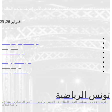
ب الذهبي البنزرتي يكتفي بالوصافة في كأس إفريقيا للأندية البطلة لكرة
الطاولة
فبراير 26, 2025
فئة شعبية
كرة القدم العالمية
1292
كرة القدم التونسية
424
التنس
293
كرة السلة
234
كأس العالم 2026
211
الرابطة الأولى
197
كرة اليد
159
رياضات أخرى
146
س الرياضية
قدم، السلة، اليد، الطائرة، التنس وأكثر — آخر الأخبار، النتائج،
والتحليلات