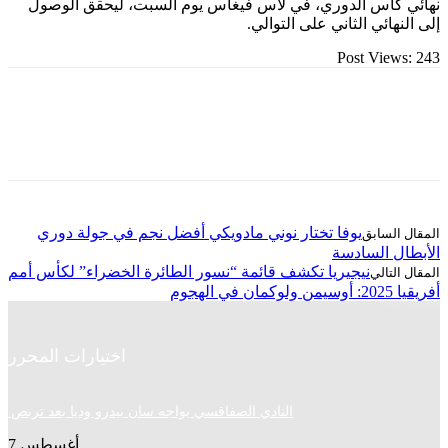
كأس الدوري، في لاس فيغاس يوم السبت، ليحقق الوصول
ائي الثاني على التوالي.
Post Vie
يوفا تختار نوني مادويكي أفضل نجم في جولة دوري
 السادسة
نيجيريا تكشف قائمة “نسور الطائرة الخضراء” لكأس أمم
وم
اختيارات المحرر
النادي الصفاقسي يواجه سان بيدرو وديا بعد تربص سوسة
أغسطس 7, 2026