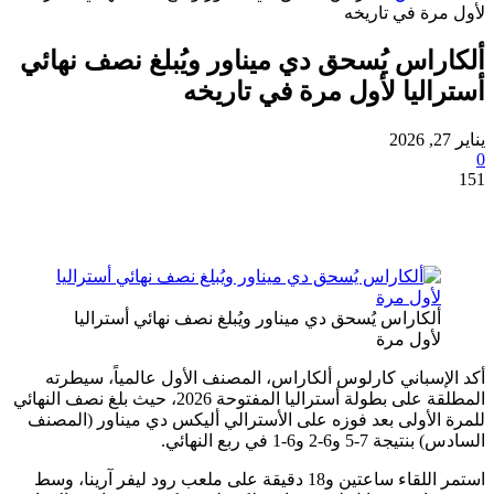
ة في تاريخه
اس يُسحق دي ميناور ويُبلغ نصف نهائي
ليا لأول مرة في تاريخه
لكاراس يُسحق دي ميناور ويُبلغ نصف نهائي أستراليا
أول مرة
سباني كارلوس ألكاراس، المصنف الأول عالمياً، سيطرته
المطلقة على بطولة أستراليا المفتوحة 2026، حيث بلغ نصف النهائي
لأولى بعد فوزه على الأسترالي أليكس دي ميناور (المصنف
و6-2 و6-1 في ربع النهائي.
استمر اللقاء ساعتين و18 دقيقة على ملعب رود ليفر آرينا، وسط