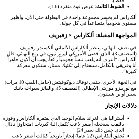
قط).
لشوط الثالث
: عرض قوة منفرد (6-1).
س لم يخسر مجموعة واحدة في البطولة حتى الآن، وأظهر
جومياً متصاعداً في كل جولة.
هة المقبلة: ألكاراس × زفيريف
النهائي، ينتظر ألكاراس الألماني ألكسندر زفيريف
(المصنف 3)، الذي أقصى الأمريكي ليرنر تيون في ربع النهائي. قال
: “أعرف أنه يلعب تنساً هجومياً رائعاً. يجب أن أكون جاهزاً
يقي بالكامل. سنحتاج إلى تكتيك ممتاز، ستكون معركة
في الجهة الأخرى، يلتقي نوفاك ديوكوفيتش (حامل اللقب 10 مرات)
مع لورينزو موزيتي الإيطالي (المصنف 5)، والفائز سيواجه يانيك
 بن شيلتون.
الإنجاز
ستراليا هي الغراند سلام الوحيد الذي يفتقره ألكاراس، وفوزه
باللقب سيجعله أصغر لاعب يُكمل الـ4 كبريات (متجاوزاً نادال
لذي حقق ذلك بعمر 24).
يُحقق ألكاراس (22 عاماً) إنجازاً تاريخياً كثالث أصغر لاعب