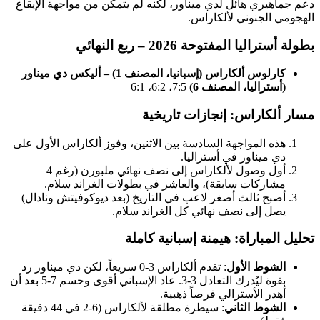
هيري هائل لدي ميناور، لكنه لم يتمكن من مواجهة الإيقاع
 الجنوني لألكاراس.
اليا المفتوحة 2026 – ربع النهائي
كارلوس ألكاراس (إسبانيا، المصنف 1) – أليكس دي ميناور
أستراليا، المصنف 6)
7:5، 6:2، 6:1
لكاراس: إنجازات تاريخية
ذه المواجهة السادسة بين الاثنين، وفوز ألكاراس الأول على
ي ميناور في أستراليا.
أول وصول لألكاراس إلى نصف نهائي ملبورن (رغم 4
شاركات سابقة)، والعاشر في بطولات الغراند سلام.
صبح ثالث أصغر لاعب في التاريخ (بعد ديوكوفيتش ونادال)
صل إلى نصف نهائي كل الغراند سلام.
المباراة: هيمنة إسبانية كاملة
لشوط الأول
: تقدم ألكاراس 3-0 سريعاً، لكن دي ميناور رد
بقوة ليُدرك التعادل 3-3. عاد الإسباني أقوى وحسم 7-5 بعد أن
هدر الأسترالي فرصاً ذهبية.
لشوط الثاني
: سيطرة مطلقة لألكاراس (6-2 في 44 دقيقة