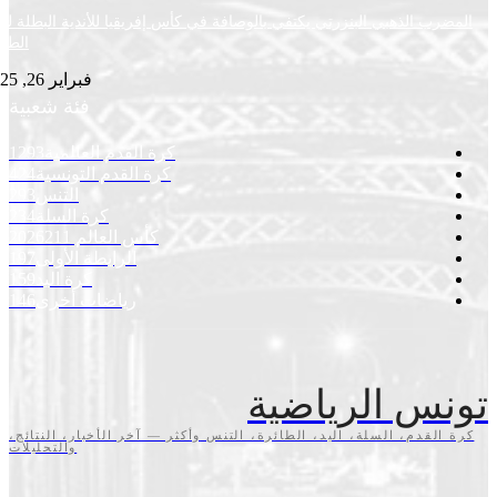
ب الذهبي البنزرتي يكتفي بالوصافة في كأس إفريقيا للأندية البطلة لكرة
الطاولة
فبراير 26, 2025
فئة شعبية
كرة القدم العالمية
1293
كرة القدم التونسية
424
التنس
293
كرة السلة
234
كأس العالم 2026
211
الرابطة الأولى
197
كرة اليد
159
رياضات أخرى
146
س الرياضية
قدم، السلة، اليد، الطائرة، التنس وأكثر — آخر الأخبار، النتائج،
والتحليلات