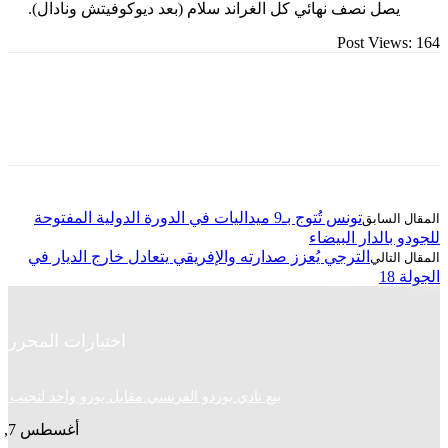
صل نصف نهائي كل الغراند سلام (بعد ديوكوفيتش ونادال).
Post Vie
تونس تُتوج بـ9 ميداليات في الدورة الدولية المفتوحة
الدار البيضاء
الترجي يُعزز صدارته والإفريقي يتعادل خارج الديار في
اختيارات المحرر
بيع نادي بوردو الفرنسي مقابل يورو واحد لتجنب الإغلاق
أغسطس 7, 2026