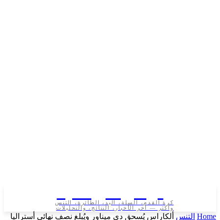
تونس الرياضية
كرة القدم، السلة، اليد، الطائرة، التنس
وأكثر — آخر الأخبار، النتائج، والتحليلات
لتنس
ألكاراس يُسحق دي ميناور ويُبلغ نصف نهائي أستراليا