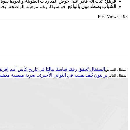
فريتز
: أثبت أنه قادر على خوض المباريات الطويلة والعودة بقوة ب
الشباب يصطدمون بالواقع
: فونسيكا، رغم موهبته الواضحة، يحت
Post Views:
198
السنغال تُحقق رقمًا قياسيًا ماليًا في تاريخ كأس أمم إفريقي
برايتون يُنقذ نفسه في الثواني الأخيرة.. ضربة مقصية مذه