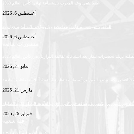
الفيفا ينفي وعد المغرب باستضافة نهائي كأس العالم 2030
أغسطس 6, 2026
الملعب التونسي يدخل تربصا تحضيريا ويواجه ثلاثة أندية جزائرية
أغسطس 6, 2026
منشورات شائعة
لية تربك تحضيرات نيمار بعد استدعائه لقائمة البرازيل في كأس العالم 2026
مايو 21, 2026
لصفاقسي يكتسح بدر العين ودياً بخماسية نظيفة استعداداً للاستحقاقات القادمة
مارس 21, 2025
لذهبي البنزرتي يكتفي بالوصافة في كأس إفريقيا للأندية البطلة لكرة الطاولة
فبراير 26, 2025
فئة شعبية
كرة القدم العالمية
1291