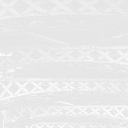
إصابة عض
النادي ا
المضرب ا