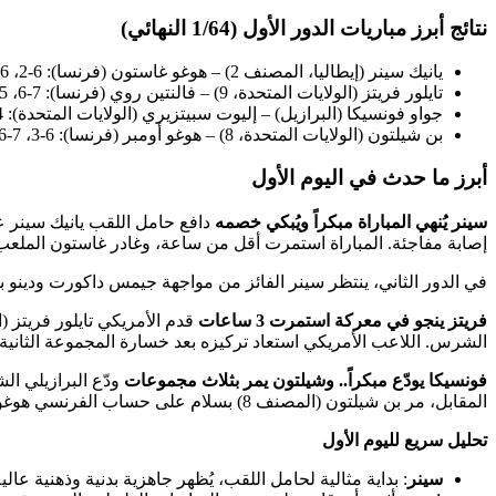
نتائج أبرز مباريات الدور الأول (1/64 النهائي)
يانيك سينر (إيطاليا، المصنف 2) – هوغو غاستون (فرنسا): 6-2، 6-1، انسحاب غاستون
تايلور فريتز (الولايات المتحدة، 9) – فالنتين روي (فرنسا): 7-6، 5-7، 6-1، 6-3
جواو فونسيكا (البرازيل) – إليوت سبيتزيري (الولايات المتحدة): 4-6، 6-4، 1-6، 2-6
بن شيلتون (الولايات المتحدة، 8) – هوغو أومبر (فرنسا): 6-3، 7-6(2)، 7-6(5)
أبرز ما حدث في اليوم الأول
سينر يُنهي المباراة مبكراً ويُبكي خصمه
إصابة مفاجئة. المباراة استمرت أقل من ساعة، وغادر غاستون الملعب 
في الدور الثاني، ينتظر سينر الفائز من مواجهة جيمس داكورت ودينو 
فريتز ينجو في معركة استمرت 3 ساعات
الشرس. اللاعب الأمريكي استعاد تركيزه بعد خسارة المجموعة الثانية
فونسيكا يودّع مبكراً.. وشيلتون يمر بثلاث مجموعات
المقابل، مر بن شيلتون (المصنف 8) بسلام على حساب الفرنسي هوغو أومبر بنتيجة 6-3، 7-6(2)، 7-6(5) في مباراة قوية على مستوى الإرسال والشوط الفاصل.
تحليل سريع لليوم الأول
سينر
: بداية مثالية لحامل اللقب، يُظهر جاهزية بدنية وذهنية عا