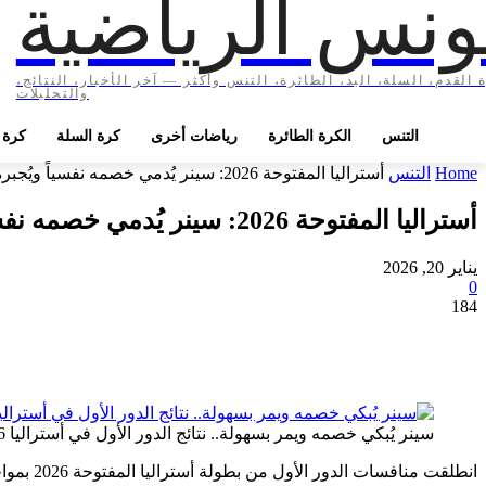
ونس الرياضية
 القدم، السلة، اليد، الطائرة، التنس وأكثر — آخر الأخبار، النتائج،
والتحليلات
التنس
الكرة الطائرة
رياضات أخرى
كرة السلة
كرة ا
Home
التنس
أستراليا المفتوحة 2026: سينر يُدمي خصمه نفسياً ويُجبره على الانسحاب باكياً.. وفريتز...
أستراليا المفتوحة 2026: سينر يُدمي خصمه نفسياً ويُجبره على الانسحاب باكياً.. وفريتز ينجو في حرب 3 ساعات!
يناير 20, 2026
0
184
سينر يُبكي خصمه ويمر بسهولة.. نتائج الدور الأول في أستراليا 2026
انطلقت منافسات الدور الأول من بطولة أستراليا المفتوحة 2026 بمواجهات مثيرة شهدت انسحابات درامية، انتصارات سريعة، ومعارك طويلة الأمد.