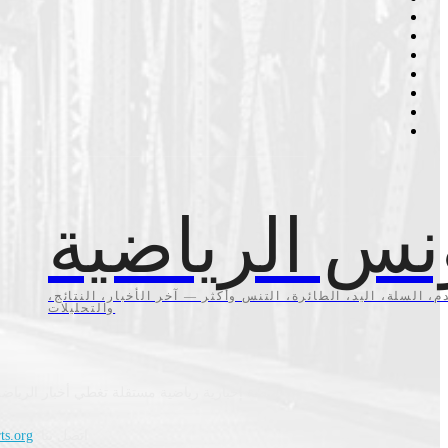
نس الرياضية
م، السلة، اليد، الطائرة، التنس وأكثر — آخر الأخبار، النتائج،
والتحليلات
منصة إخبارية رياضية مستقلة تغطي أخبار الرياضة
اتصل بنا:
ts.org