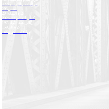
كرة القدم التونسية
422
التنس
293
كرة السلة
234
كأس العالم 2026
211
الرابطة الأولى
197
كرة اليد
159
رياضات أخرى
146