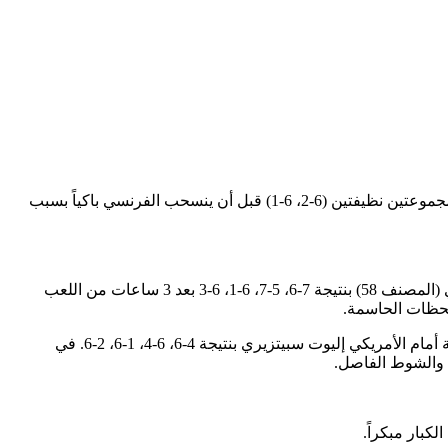
دافع حامل اللقب يانيك سينر عن تاجه بقوة منذ الدقيقة الأولى، حيث سحق الفرنسي هوغو غاستون بمجموعتين نظيفتين (6-2، 6-1) قبل أن ينسحب الفرنسي باكياً بسبب
قدم الأمريكي تايلور فريتز (المصنف 9) أداءً قوياً ليحسم مباراة ماراثونية أمام الفرنسي فالنتين روي (المصنف 58) بنتيجة 7-6، 5-7، 6-1، 6-3 بعد 3 ساعات من اللعب
لحظات الحاسمة.
ودّع البرازيلي الشاب جواو فونسيكا (19 عاماً) البطولة من الدور الأول بعد خسارة مفاجئة أمام الأمريكي إليوت سبيتزيري بنتيجة 4-6، 6-4، 1-6، 2-6. في
كبار مبكراً.